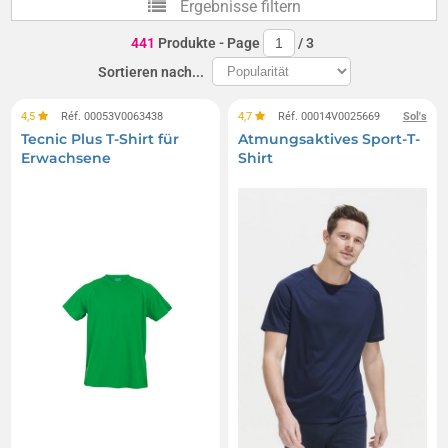
Ergebnisse filtern
Laufhosen
Smartwatches
441
Produkte
- Page
/
3
Lauf- und Joggingjacken
Sportmanschetten
Sortieren nach...
Sportuhren
Sportgürtel
Laufgürtel
4,5
Réf. 00053V0063438
4,7
Réf. 00014V0025669
Sol's
Tecnic Plus T-Shirt für
Atmungsaktives Sport-T-
Handyhalterarmbänder
Atmungsaktive Sportpolos
Erwachsene
Shirt
Jogginghosen
Laufshorts
Reflektorfeuer
LED-Clips für Schuhe
Leuchtende Schuhclips
Sportröcke