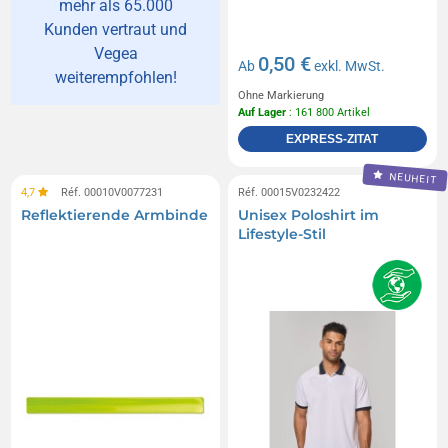
mehr als 65.000
Kunden vertraut und
Vegea
0,50 €
Ab
exkl. MwSt.
weiterempfohlen!
Ohne Markierung
Auf Lager
: 161 800 Artikel
EXPRESS-ZITAT
NEUHEIT
4,7
Réf. 00010V0077231
Réf. 00015V0232422
Reflektierende Armbinde
Unisex Poloshirt im
Lifestyle-Stil