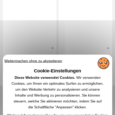
3,97 €
2,05 €
Ab
exkl. MwSt.
Ab
exkl. MwSt.
Weitermachen ohne zu akzeptieren
Ohne Markierung
Ohne Markierung
Auf Lager
: 74 140 Artikel
Auf Lager
: 69 544 Artikel
Cookie-Einstellungen
EXPRESS-ZITAT
EXPRESS-ZITAT
Diese Website verwendet Cookies.
Wir verwenden
Cookies, um Ihnen ein optimales Surfen zu ermöglichen,
um den Website-Verkehr zu analysieren und unsere
Réf. 00016V0212423
4,0
Réf. 00010V0111597
Inhalte und Werbung zu personalisieren. Sie können
Atmungsaktives T-Shirt
Schrittzähler-Armband -
für Herren
Bratara
steuern, welche Sie aktivieren möchten, indem Sie auf
die Schaltfläche "Anpassen" klicken.