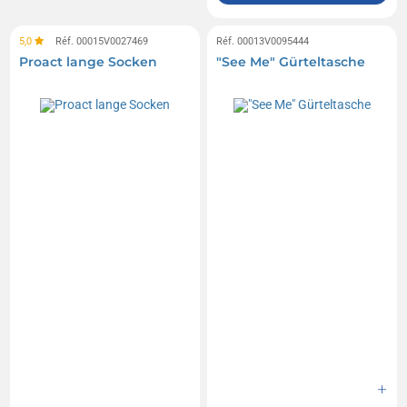
5,0
Réf. 00015V0027469
Réf. 00013V0095444
Proact lange Socken
"See Me" Gürteltasche