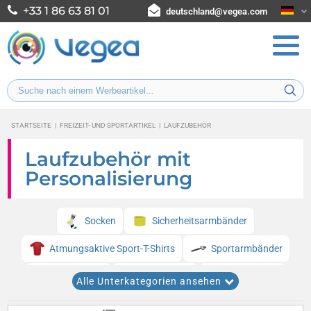
+33 1 86 63 81 01
deutschland@vegea.com
STARTSEITE
|
FREIZEIT- UND SPORTARTIKEL
|
LAUFZUBEHÖR
Laufzubehör mit
Personalisierung
Socken
Sicherheitsarmbänder
Atmungsaktive Sport-T-Shirts
Sportarmbänder
Stirnbänder
Laufbänder
Sportjacken
Alle Unterkategorien ansehen
Warnlichter
Schrittzähler
Jogginglampen