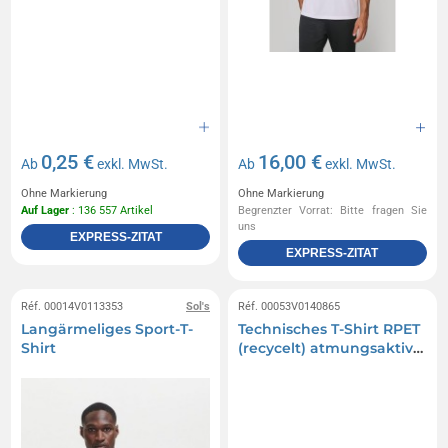
0,25 €
16,00 €
Ab
exkl. MwSt.
Ab
exkl. MwSt.
Ohne Markierung
Ohne Markierung
Auf Lager
: 136 557 Artikel
Begrenzter Vorrat: Bitte fragen Sie
uns
EXPRESS-ZITAT
EXPRESS-ZITAT
Réf. 00014V0113353
Sol's
Réf. 00053V0140865
Langärmeliges Sport-T-
Technisches T-Shirt RPET
Shirt
(recycelt) atmungsaktiv
135g/m2