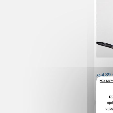
4,39 
Ab
Weiterm
Ohne Markie
Auf Lager
: 5
Di
opt
Réf. 00053V
unse