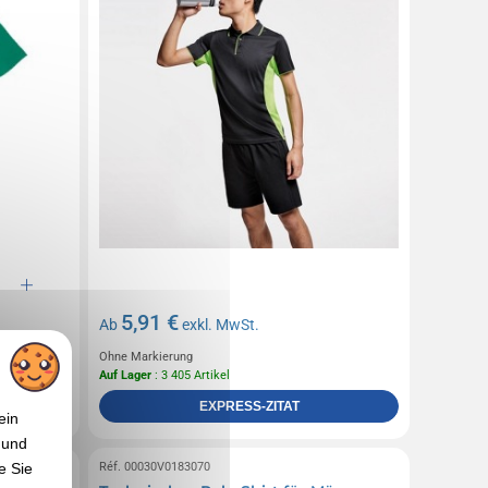
5,91 €
Ab
exkl. MwSt.
Ohne Markierung
Auf Lager
: 3 405 Artikel
EXPRESS-ZITAT
ein
 und
Réf. 00030V0183070
e Sie