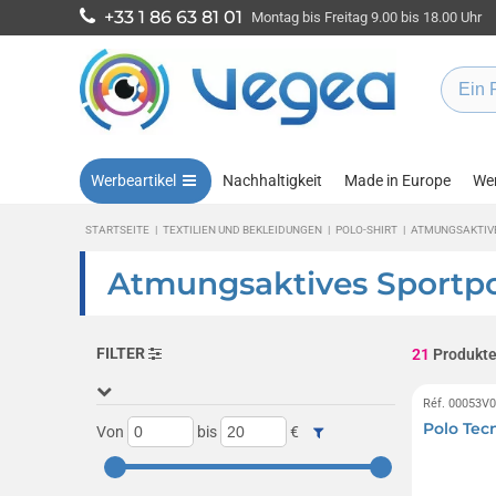
+33 1 86 63 81 01
Montag bis Freitag 9.00 bis 18.00 Uhr
Werbeartikel
Nachhaltigkeit
Made in Europe
Wen
STARTSEITE
|
TEXTILIEN UND BEKLEIDUNGEN
|
POLO-SHIRT
|
ATMUNGSAKTIV
Atmungsaktives Sportpo
FILTER
21
Produkt
Réf. 00053V
Polo Tecn
Von
bis
€