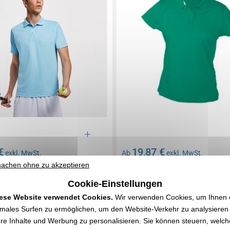
€
19,87 €
exkl. MwSt.
Ab
exkl. MwSt.
achen ohne zu akzeptieren
rung
Ohne Markierung
 105 Artikel
Auf Lager
: 3 955 Artikel
Cookie-Einstellungen
EXPRESS-ZITAT
EXPRESS-ZITAT
ese Website verwendet Cookies.
Wir verwenden Cookies, um Ihnen 
imales Surfen zu ermöglichen, um den Website-Verkehr zu analysieren
0140864
Réf. 00016V0141865
re Inhalte und Werbung zu personalisieren. Sie können steuern, welch