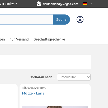
er sind wir?
deutschland@vegea.com
Suche
gen
48h Versand
Geschäftsgeschenke
Sortieren nach...
Réf. 00053V0141077
Mütze - Lana