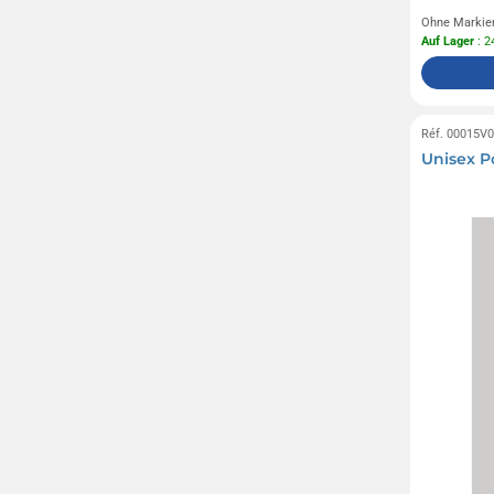
Ohne Markie
Auf Lager
: 2
Réf. 00015V
Unisex Po