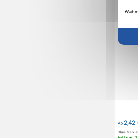
Polohemd
Weiter
2,42 
Ab
Ohne Markie
Auf Lager
: 3