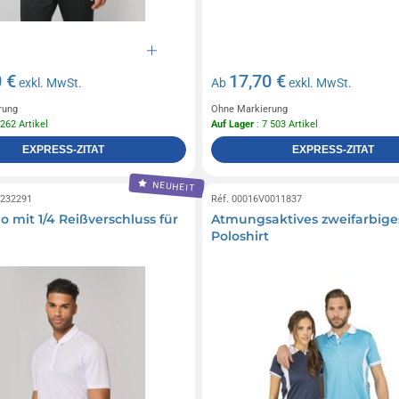
 €
17,70 €
exkl. MwSt.
Ab
exkl. MwSt.
rung
Ohne Markierung
 262 Artikel
Auf Lager
: 7 503 Artikel
EXPRESS-ZITAT
EXPRESS-ZITAT
NEUHEIT
0232291
Réf. 00016V0011837
o mit 1/4 Reißverschluss für
Atmungsaktives zweifarbige
Poloshirt