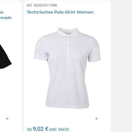
Réf. 00032V0117898
us
Technisches Polo-Shirt Women
Ärmeln
9,02 €
Ab
exkl. MwSt.