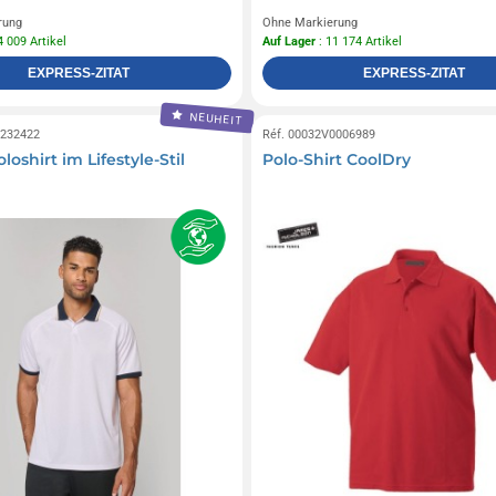
rung
Ohne Markierung
4 009 Artikel
Auf Lager
: 11 174 Artikel
EXPRESS-ZITAT
EXPRESS-ZITAT
NEUHEIT
0232422
Réf. 00032V0006989
loshirt im Lifestyle-Stil
Polo-Shirt CoolDry