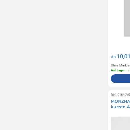
10,01
Ab
Ohne Markie
Auf Lager
: 5
Réf. 01640V
MONZHA -
kurzen Ä
Knopf-Kn