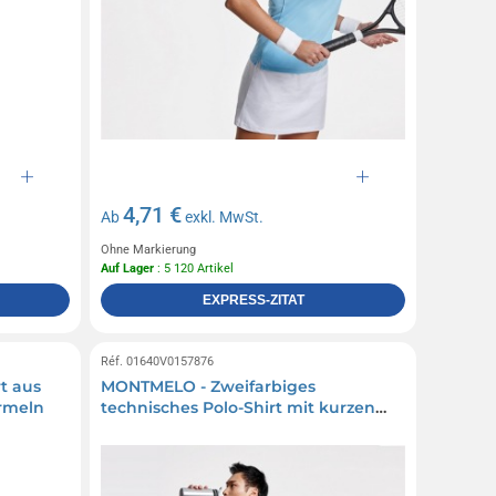
4,71 €
Ab
exkl. MwSt.
Ohne Markierung
Auf Lager
: 5 120 Artikel
EXPRESS-ZITAT
Réf. 01640V0157876
t aus
MONTMELO - Zweifarbiges
Ärmeln
technisches Polo-Shirt mit kurzen
Ärmeln