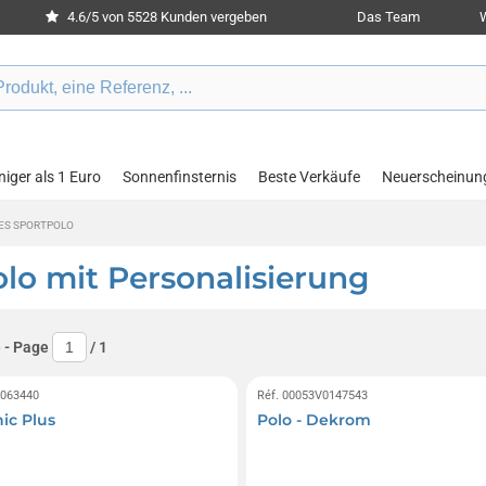
4.6/5 von 5528 Kunden vergeben
Das Team
W
iger als 1 Euro
Sonnenfinsternis
Beste Verkäufe
Neuerscheinun
ES SPORTPOLO
lo mit Personalisierung
e
- Page
/
1
0063440
Réf. 00053V0147543
ic Plus
Polo - Dekrom