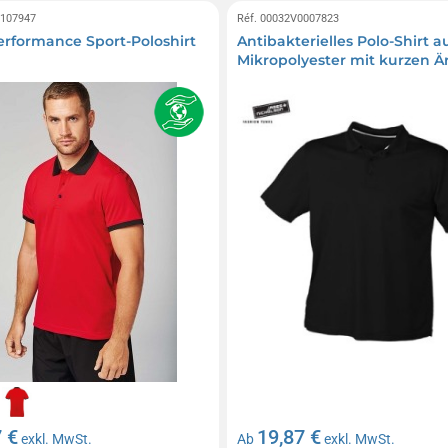
0107947
Réf. 00032V0007823
erformance Sport-Poloshirt
Antibakterielles Polo-Shirt a
Mikropolyester mit kurzen 
 €
19,87 €
exkl. MwSt.
Ab
exkl. MwSt.