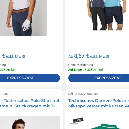
 €
8,67 €
exkl. MwSt.
Ab
exkl. MwSt.
rung
Ohne Markierung
 378 Artikel
Auf Lager
: 5 338 Artikel
EXPRESS-ZITAT
EXPRESS-ZITAT
0157873
Réf. 00032V0007830
 Technisches Polo-Shirt mit
Technisches Damen-Poloshir
rmeln, Strickkragen mit 3-
Mikropolyester mit kurzen 
opfleiste