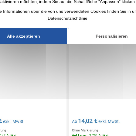
 - Tecnic Barclex
Ladies' Cool Plus Polo Shirt -
aktivieren möchten, indem Sie auf die Schaltfläche "Anpassen" klicken.
Atmungsaktives Poloshirt fü
e Informationen über die von uns verwendeten Cookies finden Sie in 
Datenschutzrichtlinie
Alle akzeptieren
Personalisieren
€
14,02 €
exkl. MwSt.
Ab
exkl. MwSt.
rung
Ohne Markierung
 142 Artikel
Auf Lager
: 2 754 Artikel