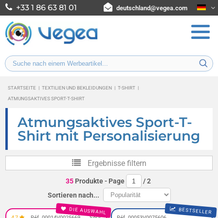
+33 1 86 63 81 01
deutschland@vegea.com
STARTSEITE
|
TEXTILIEN UND BEKLEIDUNGEN
|
T-SHIRT
|
ATMUNGSAKTIVES SPORT-T-SHIRT
Atmungsaktives Sport-T-
Shirt mit Personalisierung
Ergebnisse filtern
35
Produkte
- Page
/
2
Sortieren nach...
DIE AUSWAHL
BESTSELLER
4,7
Réf. 00014V0025669
Sol's
Réf. 00053V0075606