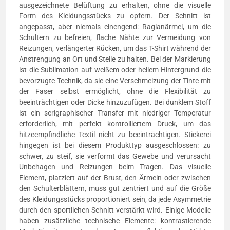
ausgezeichnete Belüftung zu erhalten, ohne die visuelle
Form des Kleidungsstücks zu opfern. Der Schnitt ist
angepasst, aber niemals einengend: Raglanärmel, um die
Schultern zu befreien, flache Nähte zur Vermeidung von
Reizungen, verlängerter Rücken, um das T-Shirt während der
Anstrengung an Ort und Stelle zu halten. Bei der Markierung
ist die Sublimation auf weißem oder hellem Hintergrund die
bevorzugte Technik, da sie eine Verschmelzung der Tinte mit
der Faser selbst ermöglicht, ohne die Flexibilität zu
beeinträchtigen oder Dicke hinzuzufügen. Bei dunklem Stoff
ist ein serigraphischer Transfer mit niedriger Temperatur
erforderlich, mit perfekt kontrolliertem Druck, um das
hitzeempfindliche Textil nicht zu beeinträchtigen. Stickerei
hingegen ist bei diesem Produkttyp ausgeschlossen: zu
schwer, zu steif, sie verformt das Gewebe und verursacht
Unbehagen und Reizungen beim Tragen. Das visuelle
Element, platziert auf der Brust, den Ärmeln oder zwischen
den Schulterblättern, muss gut zentriert und auf die Größe
des Kleidungsstücks proportioniert sein, da jede Asymmetrie
durch den sportlichen Schnitt verstärkt wird. Einige Modelle
haben zusätzliche technische Elemente: kontrastierende