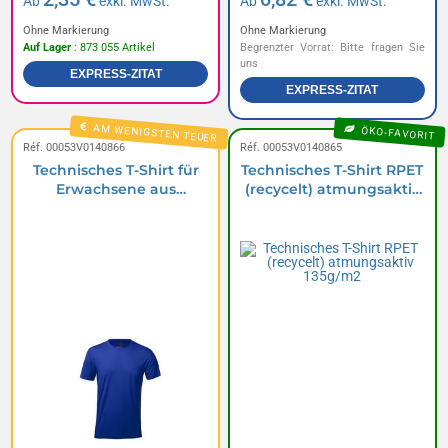
Ab
exkl. MwSt.
Ab
exkl. MwSt.
Ohne Markierung
Ohne Markierung
Auf Lager
: 873 055 Artikel
Begrenzter Vorrat: Bitte fragen Sie
uns
EXPRESS-ZITAT
EXPRESS-ZITAT
AM WENIGSTEN TEUER
ÖKO-FAVORIT
Réf. 00053V0140866
Réf. 00053V0140865
Technisches T-Shirt für
Technisches T-Shirt RPET
Erwachsene aus
(recycelt) atmungsaktiv
atmungsaktivem
135g/m2
Polyester/Elastan
135g/m2