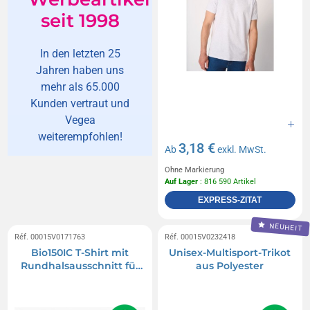
seit 1998
In den letzten 25
Jahren haben uns
mehr als 65.000
Kunden vertraut und
Vegea
weiterempfohlen!
3,18 €
Ab
exkl. MwSt.
Ohne Markierung
Auf Lager
: 816 590 Artikel
EXPRESS-ZITAT
NEUHEIT
Réf. 00015V0171763
Réf. 00015V0232418
Bio150IC T-Shirt mit
Unisex-Multisport-Trikot
Rundhalsausschnitt für
aus Polyester
Männer