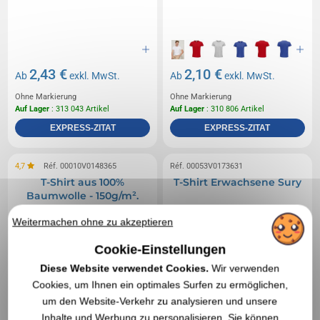
2,43 €
2,10 €
Ab
exkl. MwSt.
Ab
exkl. MwSt.
Ohne Markierung
Ohne Markierung
Auf Lager
: 313 043 Artikel
Auf Lager
: 310 806 Artikel
EXPRESS-ZITAT
EXPRESS-ZITAT
4,7
Réf. 00010V0148365
Réf. 00053V0173631
T-Shirt aus 100%
T-Shirt Erwachsene Sury
Baumwolle - 150g/m².
Weitermachen ohne zu akzeptieren
Cookie-Einstellungen
Diese Website verwendet Cookies.
Wir verwenden
Cookies, um Ihnen ein optimales Surfen zu ermöglichen,
um den Website-Verkehr zu analysieren und unsere
Inhalte und Werbung zu personalisieren. Sie können