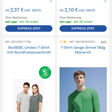
2,37 €
2,10 €
Ab
exkl. MwSt.
Ab
exkl. MwSt.
Ohne Markierung
Ohne Markierung
Auf Lager
: 602 706 Artikel
Auf Lager
: 465 782 Artikel
EXPRESS-ZITAT
EXPRESS-ZITAT
Réf. 00015V0171784
4,0
Réf. 00014V0025423
Sol's
Bio190IC Unisex T-Shirt
T-Shirt lange Ärmel 150g
mit Rundhalsausschnitt
Monarch