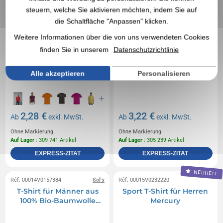
steuern, welche Sie aktivieren möchten, indem Sie auf
die Schaltfläche "Anpassen" klicken.
Weitere Informationen über die von uns verwendeten Cookies
finden Sie in unserem
Datenschutzrichtlinie
Alle akzeptieren
Personalisieren
2,28 €
3,22 €
Ab
exkl. MwSt.
Ab
exkl. MwSt.
Ohne Markierung
Ohne Markierung
Auf Lager
: 309 741 Artikel
Auf Lager
: 305 239 Artikel
EXPRESS-ZITAT
EXPRESS-ZITAT
NEUHEIT
Réf. 00014V0157384
Sol's
Réf. 00015V0232220
T-Shirt für Männer aus
Sport T-Shirt für Herren
100% Bio-Baumwolle
Mercury
boxy