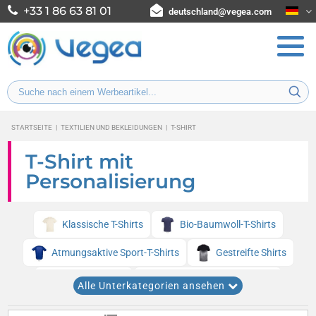
+33 1 86 63 81 01
deutschland@vegea.com
STARTSEITE
|
TEXTILIEN UND BEKLEIDUNGEN
|
T-SHIRT
T-Shirt mit
Personalisierung
Klassische T-Shirts
Bio-Baumwoll-T-Shirts
Atmungsaktive Sport-T-Shirts
Gestreifte Shirts
Kinder T-Shirts
Berufliche Arbeits-T-Shirts
Alle Unterkategorien ansehen
V-Ausschnitt T-Shirts
Damen T-Shirts