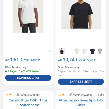
1,51 €
10,74 €
Ab
exkl. MwSt.
Ab
exkl. MwSt.
Ohne Markierung
Ohne Markierung
Auf Lager
: 1 462 665 Artikel
Begrenzter Vorrat: Bitte fragen Sie
uns
EXPRESS-ZITAT
EXPRESS-ZITAT
4,5
Réf. 00053V0063438
4,7
Réf. 00014V0025669
Sol's
Tecnic Plus T-Shirt für
Atmungsaktives Sport-T-
Erwachsene
Shirt