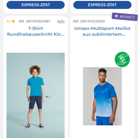
EXPRESS-ZITAT
EXPRESS-ZITAT
NEUHEIT
4,0
Réf. 00014V0025487
Sol's
Réf. 00015V0232420
T-Shirt
Unisex-Multisport-Maillot
Rundhalsausschnitt Kind
aus sublimiertem
weiß 150 g Sol's - Regent
Polyester
Kids - 11970b