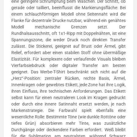
eine geringere Schrumpfung beim Waschen. Der Schnitt, ob
gerade oder tailliert, beeinflusst die Markierungsfläche: Bei
einem schlauchförmigen Modell ohne Seitennaht wird die
Flanke für dezentrale Drucke nutzbar, während ein genähtes
Modell mechanische Grenzen setzt. Der
Rundhalsausschnitt, oft 1x1-Ripp mit Doppelnähten, ist eine
Spannungszone, die weder Druck noch direkten Transfer
zulässt. Die Stickerei, geeignet auf Brust oder Ärmel, gibt
Relief, erfordert aber einen stabilen Stoff ohne übermäßige
Elastizität. Für komplexere oder verlaufende Visuals bleiben
Vierfarbsiebdruck oder digitaler Transfer am besten
geeignet. Das Werbe-T-Shirt beschränkt sich nicht auf die
„Herz“-Position: zentraler Rücken, rechte Basis, Ärmel,
Innenkragen oder gewebtes Etikett, jede Zone hat ihre Logik,
ihren Einfluss, ihre technischen Anforderungen. Das Etikett
selbst kann für einen neutraleren Look im Kragen gedruckt
oder durch eine innere Satinnaht ersetzt werden, je nach
Markenstrategie. Die Farbwahl spielt ebenfalls eine
wesentliche Rolle: Bestimmte Töne (wie dunkle Rottöne oder
tiefes Grün) absorbieren mehr Tinte, was zusätzliche
Durchgänge oder deckendere Farben erfordert. Weiß bleibt
für die Sublimation am neutralsten, während Schwarz