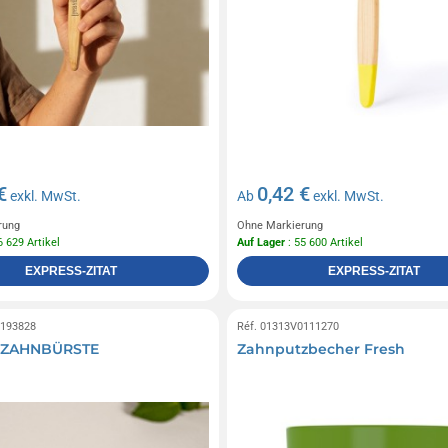
€
0,42 €
exkl. MwSt.
Ab
exkl. MwSt.
rung
Ohne Markierung
6 629 Artikel
Auf Lager
: 55 600 Artikel
EXPRESS-ZITAT
EXPRESS-ZITAT
0193828
Réf. 01313V0111270
-ZAHNBÜRSTE
Zahnputzbecher Fresh