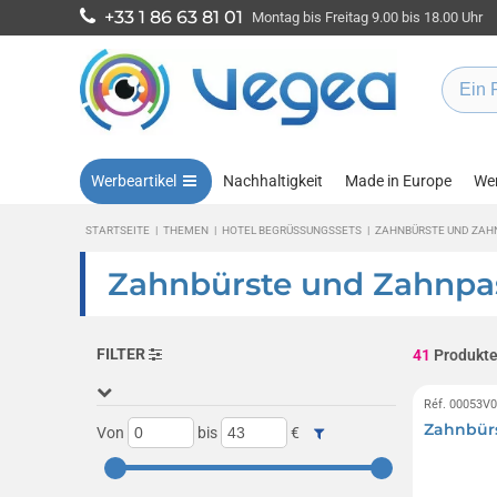
+33 1 86 63 81 01
Montag bis Freitag 9.00 bis 18.00 Uhr
Werbeartikel
Nachhaltigkeit
Made in Europe
Wen
STARTSEITE
|
THEMEN
|
HOTEL BEGRÜSSUNGSSETS
|
ZAHNBÜRSTE UND ZAH
Zahnbürste und Zahnpas
FILTER
41
Produkt
Réf. 00053V
Zahnbürs
Von
bis
€