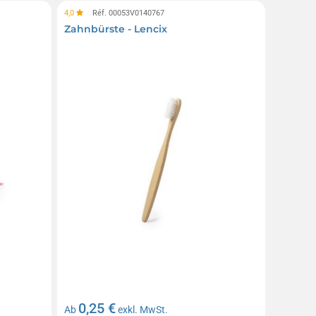
4,0
Réf. 00053V0140767
Zahnbürste - Lencix
0,25 €
Ab
exkl. MwSt.