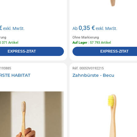
€
0,35 €
exkl. MwSt.
Ab
exkl. MwSt.
rung
Ohne Markierung
0 371 Artikel
Auf Lager
: 57 793 Artikel
EXPRESS-ZITAT
EXPRESS-ZITAT
0193885
Réf. 00053V0192215
STE HABITAT
Zahnbürste - Becu