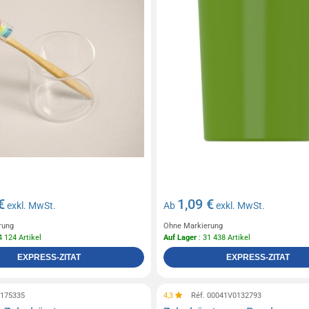
€
1,09 €
exkl. MwSt.
Ab
exkl. MwSt.
rung
Ohne Markierung
4 124 Artikel
Auf Lager
: 31 438 Artikel
EXPRESS-ZITAT
EXPRESS-ZITAT
0175335
4,3
Réf. 00041V0132793