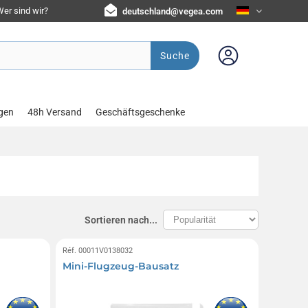
er sind wir?
deutschland@vegea.com
Suche
gen
48h Versand
Geschäftsgeschenke
Sortieren nach...
Réf. 00011V0138032
Mini-Flugzeug-Bausatz