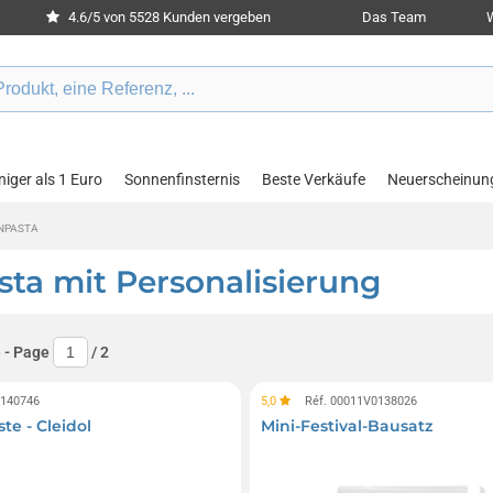
4.6/5 von 5528 Kunden vergeben
Das Team
W
iger als 1 Euro
Sonnenfinsternis
Beste Verkäufe
Neuerscheinun
NPASTA
ta mit Personalisierung
e
- Page
/
2
0140746
5,0
Réf. 00011V0138026
te - Cleidol
Mini-Festival-Bausatz