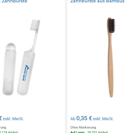
t Zahnbürste
Zahnbürste aus Bambus
€
0,35 €
exkl. MwSt.
Ab
exkl. MwSt.
rung
Ohne Markierung
0 174 Artikel
Auf Lager
: 28 352 Artikel