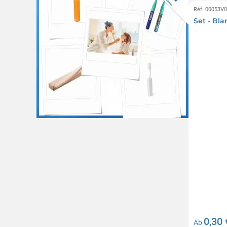
Réf. 00053V
Set - Blar
0,30 
Ab