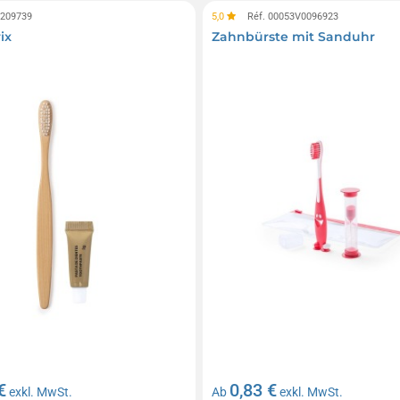
0209739
5,0
Réf. 00053V0096923
ix
Zahnbürste mit Sanduhr
€
0,83 €
exkl. MwSt.
Ab
exkl. MwSt.