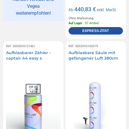
Vegea
440,83 €
Ab
exkl. MwSt.
weiterempfohlen!
Ohne Markierung
Auf Lager
: 57 Artikel
EXPRESS-ZITAT
Réf. 00030V0121461
Réf. 00030V0183079
Aufblasbarer Zähler -
Aufblasbare Säule mit
captair 44 easy s
gefangener Luft 280cm