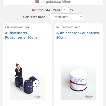
Ergebnisse filtern
Aufblasbare Reifen
Aufblasbare Flaschen
62
Produkte
- Page
/
2
Sortieren nach...
Réf. 00030V0121601
Réf. 00030V0121602
Aufblasbarer
Aufblasbarer Couchtisch
Fußschemel 50cm
50cm