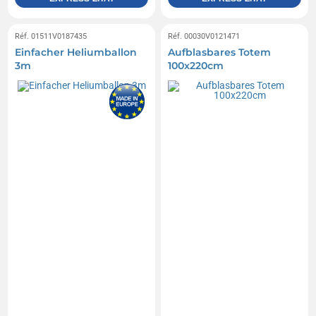
Réf. 01511V0187435
Réf. 00030V0121471
Einfacher Heliumballon
Aufblasbares Totem
3m
100x220cm