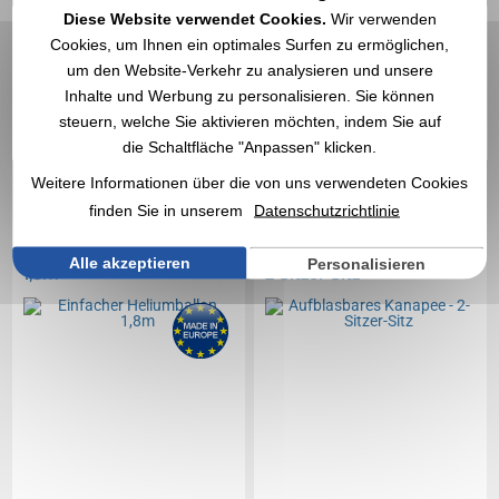
personalisierten
Diese Website verwendet Cookies.
Wir verwenden
Produkten zufrieden
Cookies, um Ihnen ein optimales Surfen zu ermöglichen,
und empfehlen
um den Website-Verkehr zu analysieren und unsere
469,55 €
Ab
exkl. MwSt.
Vegea weiter!
Inhalte und Werbung zu personalisieren. Sie können
steuern, welche Sie aktivieren möchten, indem Sie auf
Ohne Markierung
Auf Lager
: 23 Artikel
die Schaltfläche "Anpassen" klicken.
EXPRESS-ZITAT
Weitere Informationen über die von uns verwendeten Cookies
finden Sie in unserem
Datenschutzrichtlinie
Réf. 01511V0187432
Réf. 00030V0121481
Einfacher Heliumballon
Aufblasbares Kanapee -
Alle akzeptieren
Personalisieren
1,8m
2-Sitzer-Sitz