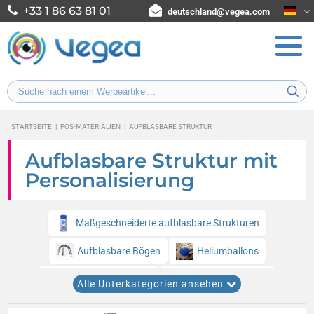
+33 1 86 63 81 01
deutschland@vegea.com
STARTSEITE
|
POS-MATERIALIEN
|
AUFBLASBARE STRUKTUR
Aufblasbare Struktur mit
Personalisierung
Maßgeschneiderte aufblasbare Strukturen
Aufblasbare Bögen
Heliumballons
Aufblasbare Säulen
Helium-Luftschiffe
Alle Unterkategorien ansehen
Aufblasbare Totems
Heißluftballons