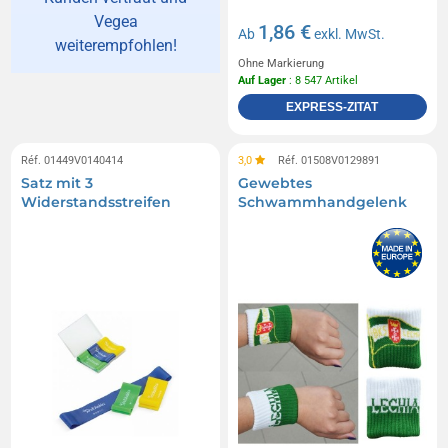
Vegea
1,86 €
Ab
exkl. MwSt.
weiterempfohlen!
Ohne Markierung
Auf Lager
: 8 547 Artikel
EXPRESS-ZITAT
Réf. 01449V0140414
3,0
Réf. 01508V0129891
Satz mit 3
Gewebtes
Widerstandsstreifen
Schwammhandgelenk