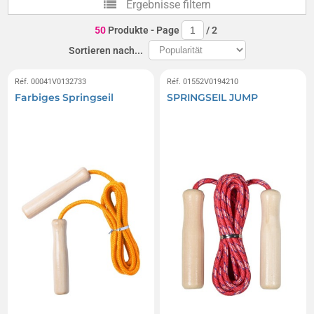
Ergebnisse filtern
50
Produkte
- Page
/
2
Sortieren nach...
Réf. 00041V0132733
Réf. 01552V0194210
Farbiges Springseil
SPRINGSEIL JUMP