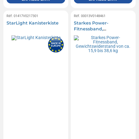
Réf. 01417V0217301
Réf. 00013V0148461
StarLight Kanisterkiste
Starkes Power-
Fitnessband,
Gewichtswiderstand von
ca. 15,9 bis 38,6 kg