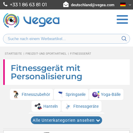
+33 1 86 63 81 01
deutschland@vegea.com
STARTSEITE
|
FREIZEIT- UND SPORTARTIKEL
|
FITNESSGERÄT
Fitnessgerät mit
Personalisierung
Fitnesszubehör
Springseile
Yoga-Bälle
Hanteln
Fitnessgeräte
Fitness- und Muskeltraining-Griffe
Alle Unterkategorien ansehen
Körpergewichtsmessgeräte