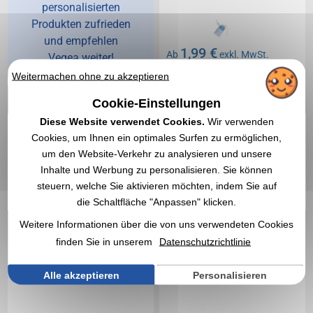
personalisierten
Produkten zufrieden
und empfehlen
1,99 €
Ab
exkl. MwSt.
Vegea weiter!
Weitermachen ohne zu akzeptieren
Ohne Markierung
Auf Lager
: 4 738 Artikel
Cookie-Einstellungen
EXPRESS-ZITAT
Diese Website verwendet Cookies.
Wir verwenden
Cookies, um Ihnen ein optimales Surfen zu ermöglichen,
Réf. 01462V0158741
Réf. 00013V0148456
um den Website-Verkehr zu analysieren und unsere
Fitnessband mit
GYM HERO Fitnessband-
Inhalte und Werbung zu personalisieren. Sie können
recycelter Tasche
Set
steuern, welche Sie aktivieren möchten, indem Sie auf
die Schaltfläche "Anpassen" klicken.
Weitere Informationen über die von uns verwendeten Cookies
finden Sie in unserem
Datenschutzrichtlinie
Alle akzeptieren
Personalisieren