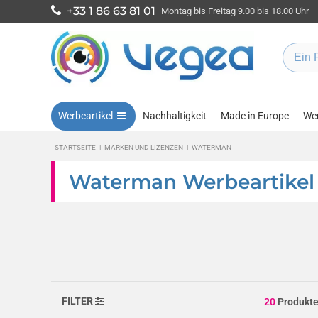
+33 1 86 63 81 01
Montag bis Freitag 9.00 bis 18.00 Uhr
Werbeartikel
Nachhaltigkeit
Made in Europe
Wen
STARTSEITE
|
MARKEN UND LIZENZEN
|
WATERMAN
Waterman Werbeartikel 
FILTER
20
Produkt