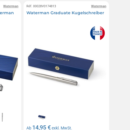
Waterman
Réf. 00028V0174813
Waterman
aterman
Waterman Graduate Kugelschreiber
14,95 €
Ab
exkl. MwSt.