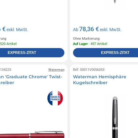
 €
78,36 €
exkl. MwSt.
Ab
exkl. MwSt.
rung
Ohne Markierung
 520 Artikel
Auf Lager
: 457 Artikel
EXPRESS-ZITAT
EXPRESS-ZITAT
0134225
Waterman
Réf. 00011V0056053
 'Graduate Chrome' Twist-
Waterman Hemisphäre
reiber
Kugelschreiber