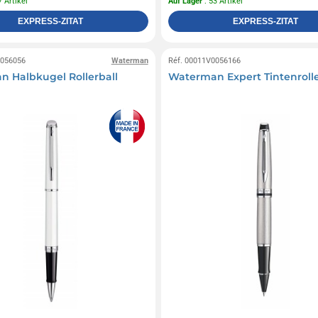
7 Artikel
Auf Lager
: 53 Artikel
EXPRESS-ZITAT
EXPRESS-ZITAT
0056056
Waterman
Réf. 00011V0056166
 Halbkugel Rollerball
Waterman Expert Tintenroll