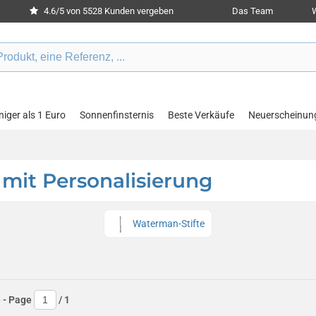
4.6/5 von 5528 Kunden vergeben
Das Team
W
iger als 1 Euro
Sonnenfinsternis
Beste Verkäufe
Neuerscheinun
mit Personalisierung
Waterman-Stifte
e
- Page
/
1