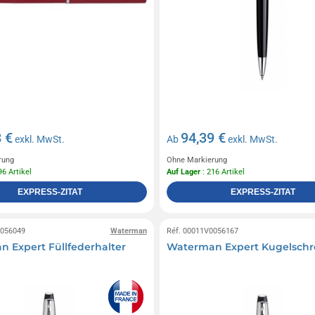
 €
94,39 €
exkl. MwSt.
Ab
exkl. MwSt.
rung
Ohne Markierung
96 Artikel
Auf Lager
: 216 Artikel
EXPRESS-ZITAT
EXPRESS-ZITAT
0056049
Waterman
Réf. 00011V0056167
 Expert Füllfederhalter
Waterman Expert Kugelschr