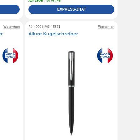
Auf Lager
: 50 Artikel
EXPRESS-ZITAT
Waterman
Réf. 00011V0115371
Waterman
er
Allure Kugelschreiber