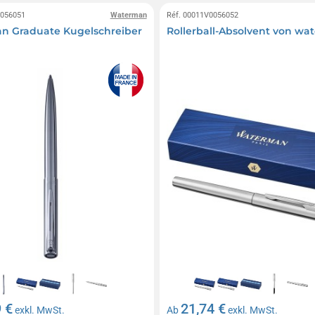
0056051
Waterman
Réf. 00011V0056052
n Graduate Kugelschreiber
Rollerball-Absolvent von w
 €
21,74 €
exkl. MwSt.
Ab
exkl. MwSt.