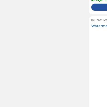
Auf Lager
: 6
Réf. 00011V
Waterman