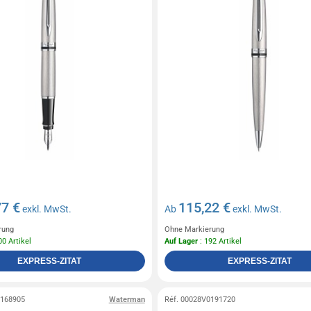
77 €
115,22 €
exkl. MwSt.
Ab
exkl. MwSt.
rung
Ohne Markierung
00 Artikel
Auf Lager
: 192 Artikel
EXPRESS-ZITAT
EXPRESS-ZITAT
0168905
Waterman
Réf. 00028V0191720