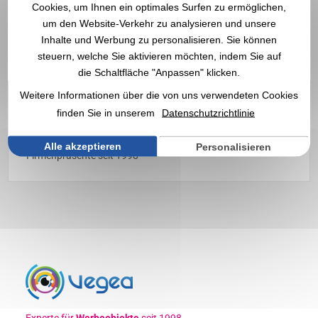
Cookies, um Ihnen ein optimales Surfen zu ermöglichen,
um den Website-Verkehr zu analysieren und unsere
Inhalte und Werbung zu personalisieren. Sie können
steuern, welche Sie aktivieren möchten, indem Sie auf
OBUT personalisiert mit Logo
die Schaltfläche "Anpassen" klicken.
| Großhändler
Weitere Informationen über die von uns verwendeten Cookies
finden Sie in unserem
Datenschutzrichtlinie
Entdecken Sie unsere
OBUT
-Kugeln ✔️ 94% zufriedene
Kunden ✔️ Werbeartikel, Werbegeschenke und
Alle akzeptieren
Personalisieren
Firmenpräsente seit 1998