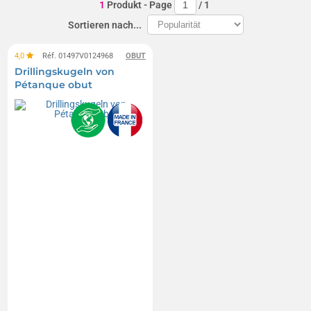
1
Produkt
- Page
/
1
Sortieren nach...
4,0
Réf. 01497V0124968
OBUT
Drillingskugeln von
Pétanque obut