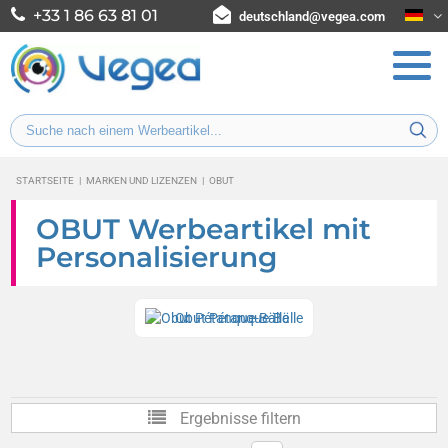
+33 1 86 63 81 01
deutschland@vegea.com
STARTSEITE
|
MARKEN UND LIZENZEN
|
OBUT
OBUT Werbeartikel mit
Personalisierung
Obut Pétanque-Bälle
Ergebnisse filtern