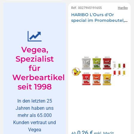
Réf. 00279V0191655
Haribo
HARIBO L'Ours d'Or
special im Promobeutel,
HARIBO L'Ours d'Or Apfel
Vegea,
Spezialist
für
Werbeartikel
seit 1998
In den letzten 25
Jahren haben uns
mehr als 65.000
Kunden vertraut und
Vegea
0,26 €
Ab
exkl. MwSt.