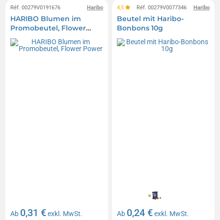
Réf. 00279V0191676
Haribo
4,5
Réf. 00279V0077346
Haribo
HARIBO Blumen im
Beutel mit Haribo-
Promobeutel, Flower
Bonbons 10g
Power
0,31 €
0,24 €
Ab
exkl. MwSt.
Ab
exkl. MwSt.