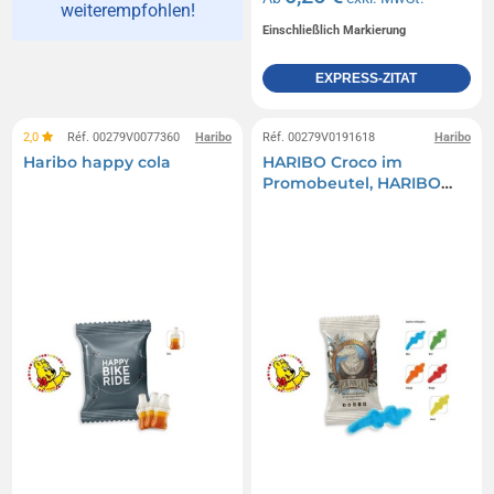
weiterempfohlen!
Einschließlich Markierung
EXPRESS-ZITAT
2,0
Réf. 00279V0077360
Haribo
Réf. 00279V0191618
Haribo
Haribo happy cola
HARIBO Croco im
Promobeutel, HARIBO
Croco