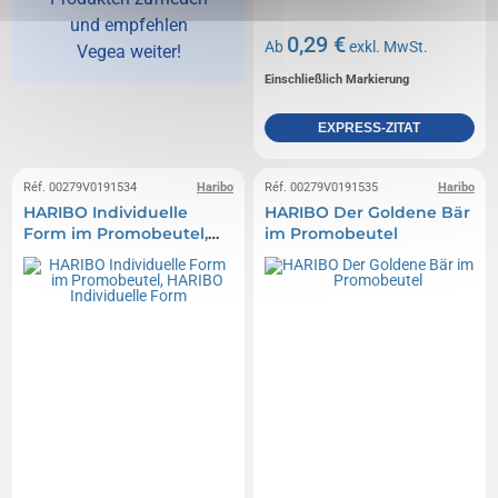
und empfehlen
0,29 €
Ab
exkl. MwSt.
Vegea weiter!
Einschließlich Markierung
EXPRESS-ZITAT
Réf. 00279V0191534
Haribo
Réf. 00279V0191535
Haribo
HARIBO Individuelle
HARIBO Der Goldene Bär
Form im Promobeutel,
im Promobeutel
HARIBO Individuelle
Form