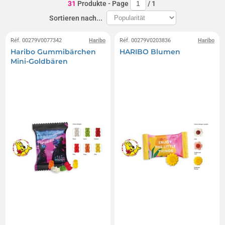
31
Produkte
- Page
/
1
Sortieren nach...
Réf. 00279V0077342
Haribo
Réf. 00279V0203836
Haribo
Haribo Gummibärchen
HARIBO Blumen
Mini-Goldbären