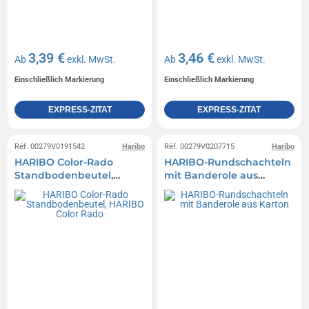
3,39 €
3,46 €
Ab
exkl. MwSt.
Ab
exkl. MwSt.
Einschließlich Markierung
Einschließlich Markierung
EXPRESS-ZITAT
EXPRESS-ZITAT
Réf. 00279V0191542
Haribo
Réf. 00279V0207715
Haribo
HARIBO Color-Rado
HARIBO-Rundschachteln
Standbodenbeutel,
mit Banderole aus
HARIBO Color Rado
Karton