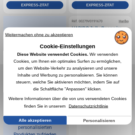
EXPRESS-ZITAT
EXPRESS-ZITAT
Réf. 00279V0191670
Haribo
HARIBO Jelly Beans im
Promobeutel, HARIBO
Weitermachen ohne zu akzeptieren
Jelly Beans
Cookie-Einstellungen
Diese Website verwendet Cookies.
Wir verwenden
Mehr als 9
Cookies, um Ihnen ein optimales Surfen zu ermöglichen,
um den Website-Verkehr zu analysieren und unsere
von 10
Inhalte und Werbung zu personalisieren. Sie können
zufriedenen
steuern, welche Sie aktivieren möchten, indem Sie auf
die Schaltfläche "Anpassen" klicken.
Kunden
Weitere Informationen über die von uns verwendeten Cookies
94% unserer Kunden
finden Sie in unserem
Datenschutzrichtlinie
sind mit ihren
Bestellungen von
Alle akzeptieren
Personalisieren
personalisierten
Produkten zufrieden