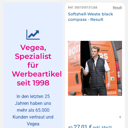
Réf. 00015V0131268
Result
Softshell-Weste black
compass - Result
Vegea,
Spezialist
für
Werbeartikel
seit 1998
In den letzten 25
Jahren haben uns
mehr als 65.000
Kunden vertraut und
Vegea
27,01 €
Ab
exkl. MwSt.