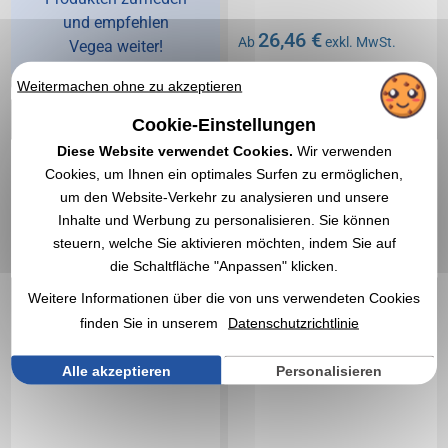
und empfehlen
26,46 €
Ab
exkl. MwSt.
Vegea weiter!
Ohne Markierung
Weitermachen ohne zu akzeptieren
Auf Lager
: 897 Artikel
EXPRESS-ZITAT
Cookie-Einstellungen
Diese Website verwendet Cookies.
Wir verwenden
Réf. 00015V0043033
Result
Réf. 00015V0075883
Result
Cookies, um Ihnen ein optimales Surfen zu ermöglichen,
Gefütterte Windjacke
Bandit Halsband " Result
um den Website-Verkehr zu analysieren und unsere
Result
Inhalte und Werbung zu personalisieren. Sie können
steuern, welche Sie aktivieren möchten, indem Sie auf
die Schaltfläche "Anpassen" klicken.
Weitere Informationen über die von uns verwendeten Cookies
finden Sie in unserem
Datenschutzrichtlinie
Alle akzeptieren
Personalisieren