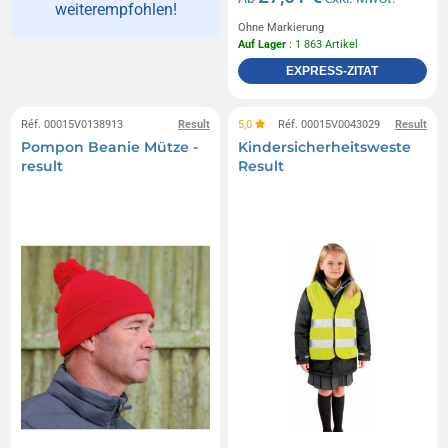
weiterempfohlen!
Ohne Markierung
Auf Lager
: 1 863 Artikel
EXPRESS-ZITAT
Réf. 00015V0138913
Result
5,0
Réf. 00015V0043029
Result
Pompon Beanie Mütze -
Kindersicherheitsweste
result
Result