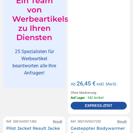
Ein Team
von
Werbeartikelspezialisten
zu Ihren
Diensten
25 Spezialisten für
Werbeartikel
beantworten alle Ihre
Anfragen!
26,45 €
Ab
exkl. MwSt.
Ohne Markierung
Auf Lager
: 542 Artikel
EXPRESS-ZITAT
Réf. 00016V0011383
Result
Réf. 00015V0027250
Result
Pilot Jacket Result Jacke
Gesteppter Bodywarmer