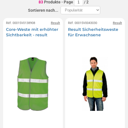
83
Produkte
- Page
/
2
Sortieren nach...
Réf. 00015V0138908
Result
Réf. 00015V0043030
Result
Core-Weste mit erhöhter
Result Sicherheitsweste
Sichtbarkeit - result
für Erwachsene