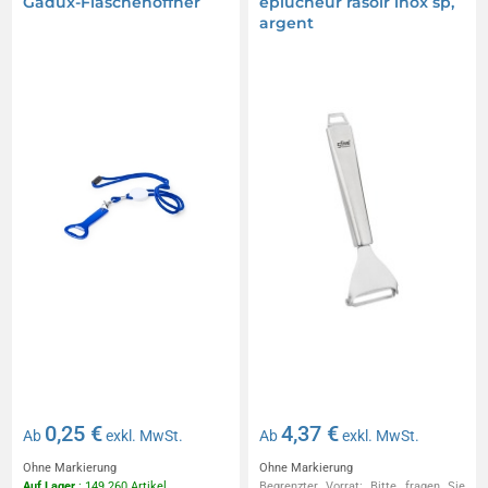
Gadux-Flaschenöffner
eplucheur rasoir inox sp,
argent
0,25 €
4,37 €
Ab
exkl. MwSt.
Ab
exkl. MwSt.
Ohne Markierung
Ohne Markierung
Auf Lager
: 149 260 Artikel
Begrenzter Vorrat: Bitte fragen Sie