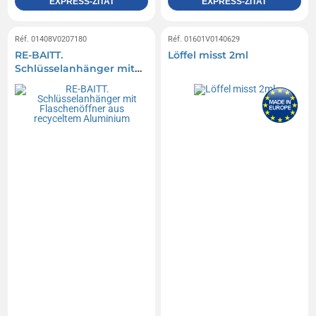
EXPRESS-ZITAT
EXPRESS-ZITAT
Réf. 01408V0207180
Réf. 01601V0140629
RE-BAITT.
Löffel misst 2ml
Schlüsselanhänger mit
Flaschenöffner aus
recyceltem Aluminium