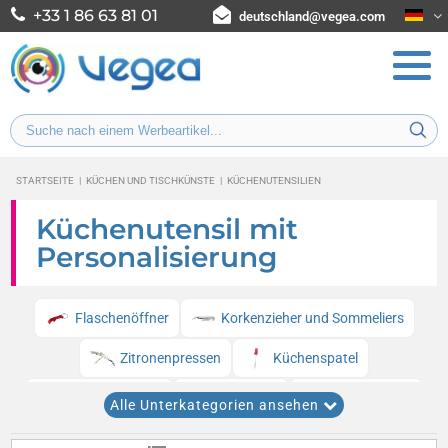
+33 1 86 63 81 01
deutschland@vegea.com
STARTSEITE
|
KÜCHEN UND TISCHKÜNSTE
|
KÜCHENUTENSILIEN
Küchenutensil mit
Personalisierung
Flaschenöffner
Korkenzieher und Sommeliers
Zitronenpressen
Küchenspatel
Gemüseschäler
Messlöffel
Schneebesen
Alle Unterkategorien ansehen
Käsehobel
Küchenzangen
Nussknacker