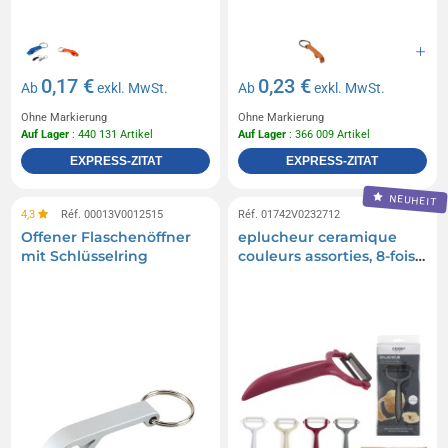
0,17 €
0,23 €
Ab
exkl. MwSt.
Ab
exkl. MwSt.
Ohne Markierung
Ohne Markierung
Auf Lager
: 440 131 Artikel
Auf Lager
: 366 009 Artikel
EXPRESS-ZITAT
EXPRESS-ZITAT
NEUHEIT
4,3
Réf. 00013V0012515
Réf. 01742V0232712
Offener Flaschenöffner
eplucheur ceramique
mit Schlüsselring
couleurs assorties, 8-fois
ass