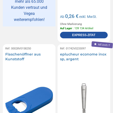
mehr als 65.000
Kunden vertraut und
Vegea
0,26 €
Ab
exkl. MwSt.
weiterempfohlen!
Ohne Markierung
Auf Lager
: 139 134 Artikel
EXPRESS-ZITAT
NEUHEIT
Réf. 00028V0158250
Réf. 01742V0233097
Flaschenöffner aus
eplucheur econome inox
Kunststoff
sp, argent