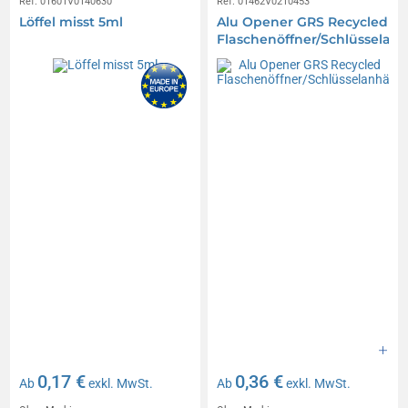
Réf. 01601V0140630
Réf. 01462V0210453
Löffel misst 5ml
Alu Opener GRS Recycled
Flaschenöffner/Schlüsselan
0,17 €
0,36 €
Ab
exkl. MwSt.
Ab
exkl. MwSt.