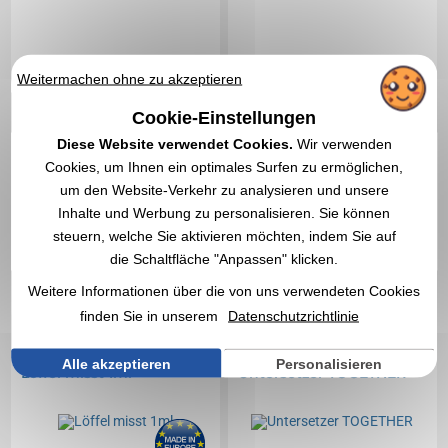
Weitermachen ohne zu akzeptieren
Cookie-Einstellungen
Diese Website verwendet Cookies.
Wir verwenden
Cookies, um Ihnen ein optimales Surfen zu ermöglichen,
um den Website-Verkehr zu analysieren und unsere
Inhalte und Werbung zu personalisieren. Sie können
0,29 €
0,27 €
Ab
exkl. MwSt.
Ab
exkl. MwSt.
steuern, welche Sie aktivieren möchten, indem Sie auf
Ohne Markierung
Ohne Markierung
die Schaltfläche "Anpassen" klicken.
Auf Lager
: 74 199 Artikel
Auf Lager
: 71 937 Artikel
Weitere Informationen über die von uns verwendeten Cookies
EXPRESS-ZITAT
EXPRESS-ZITAT
finden Sie in unserem
Datenschutzrichtlinie
Réf. 01601V0140628
Réf. 00013V0111644
Alle akzeptieren
Personalisieren
Löffel misst 1ml
Untersetzer TOGETHER