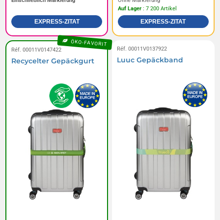
Einschließlich Markierung
Ohne Markierung
Auf Lager
: 7 200 Artikel
EXPRESS-ZITAT
EXPRESS-ZITAT
ÖKO-FAVORIT
Réf. 00011V0137922
Réf. 00011V0147422
Luuc Gepäckband
Recycelter Gepäckgurt