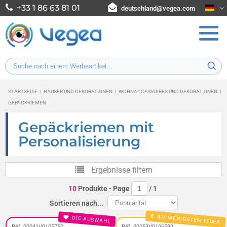
+33 1 86 63 81 01
deutschland@vegea.com
STARTSEITE
|
HÄUSER UND DEKORATIONEN
|
WOHNACCESSOIRES UND DEKORATIONEN
|
GEPÄCKRIEMEN
Gepäckriemen mit
Personalisierung
Ergebnisse filtern
10
Produkte
- Page
/
1
Sortieren nach...
AM WENIGSTEN TEUER
DIE AUSWAHL
Réf. 00041V0105750
Réf. 00053V0106592