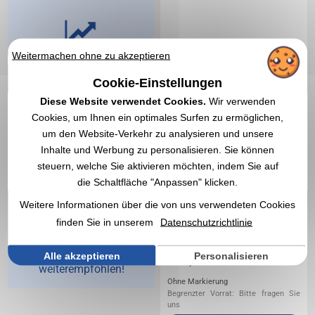
Weitermachen ohne zu akzeptieren
Vegea,
Spezialist
Cookie-Einstellungen
Diese Website verwendet Cookies.
Wir verwenden
für
Cookies, um Ihnen ein optimales Surfen zu ermöglichen,
Werbeartikel
um den Website-Verkehr zu analysieren und unsere
seit 1998
Inhalte und Werbung zu personalisieren. Sie können
steuern, welche Sie aktivieren möchten, indem Sie auf
die Schaltfläche "Anpassen" klicken.
In den letzten 25
Jahren haben uns
Weitere Informationen über die von uns verwendeten Cookies
mehr als 65.000
finden Sie in unserem
Datenschutzrichtlinie
Kunden vertraut und
Vegea
Alle akzeptieren
Personalisieren
9,20 €
Ab
exkl. MwSt.
weiterempfohlen!
Ohne Markierung
Begrenzter Vorrat: Bitte fragen Sie
uns