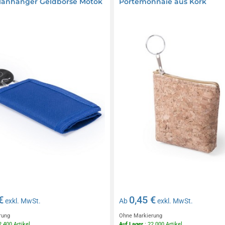
lanhänger Geldbörse Motok
Portemonnaie aus Kork
€
0,45 €
exkl. MwSt.
Ab
exkl. MwSt.
rung
Ohne Markierung
2 400 Artikel
Auf Lager
: 22 000 Artikel