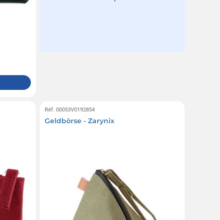
Réf. 00053V0192854
Geldbörse - Zarynix