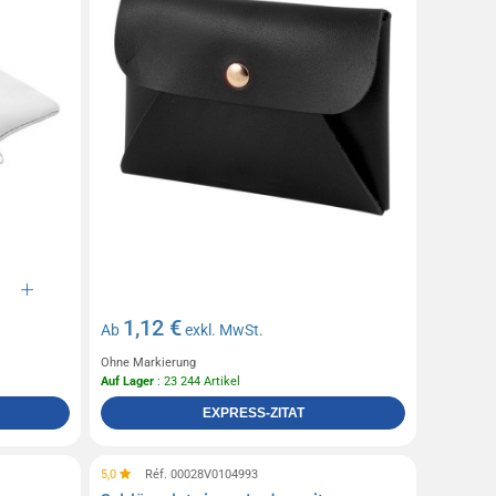
1,12 €
Ab
exkl. MwSt.
Ohne Markierung
Auf Lager
: 23 244 Artikel
EXPRESS-ZITAT
5,0
Réf. 00028V0104993