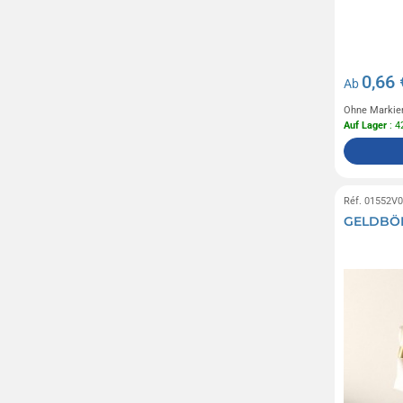
0,66 
Ab
Ohne Markie
Auf Lager
: 4
Réf. 01552V
GELDBÖR