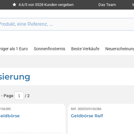
4.6/5 von 5528 Kunden vergeben
Das Team
W
iger als 1 Euro
Sonnenfinsternis
Beste Verkäufe
Neuerscheinun
sierung
e
- Page
/
2
0106385
Réf. 00053V0106386
eldbörse
Geldbörse Ralf