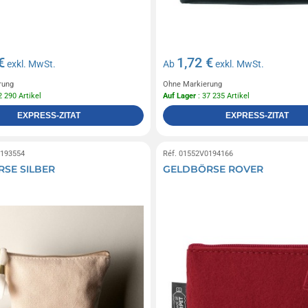
€
1,72 €
exkl. MwSt.
Ab
exkl. MwSt.
rung
Ohne Markierung
2 290 Artikel
Auf Lager
: 37 235 Artikel
EXPRESS-ZITAT
EXPRESS-ZITAT
0193554
Réf. 01552V0194166
SE SILBER
GELDBÖRSE ROVER