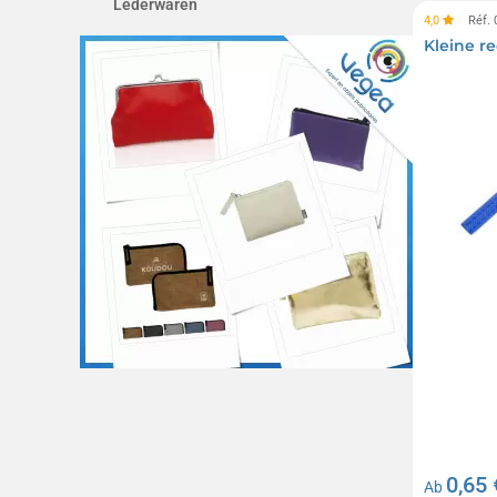
Lederwaren
4,0
Réf.
Kleine re
0,65 
Ab