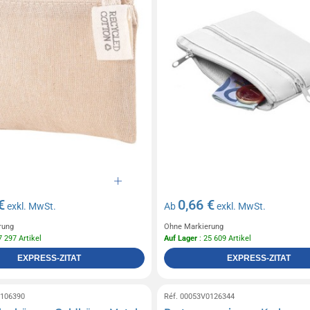
€
0,66 €
exkl. MwSt.
Ab
exkl. MwSt.
rung
Ohne Markierung
7 297 Artikel
Auf Lager
: 25 609 Artikel
EXPRESS-ZITAT
EXPRESS-ZITAT
0106390
Réf. 00053V0126344