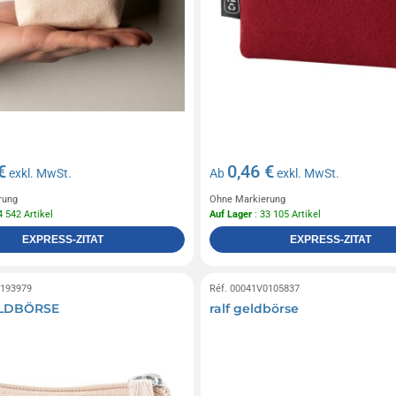
€
0,46 €
exkl. MwSt.
Ab
exkl. MwSt.
rung
Ohne Markierung
4 542 Artikel
Auf Lager
: 33 105 Artikel
EXPRESS-ZITAT
EXPRESS-ZITAT
0193979
Réf. 00041V0105837
ELDBÖRSE
ralf geldbörse