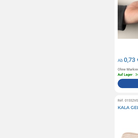
0,73 
Ab
Ohne Markie
Auf Lager
: 3
Réf. 01552V
KALA G