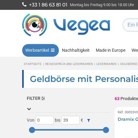
+33 1 86 63 81 01
Montag bis Freitag 9.00 bis 18.00 Uhr
Werbeartikel
Nachhaltigkeit
Made in Europe
Wen
STARTSEITE
|
REISEGEPÄCK UND LEDERWAREN
|
LEDERWAREN
|
GELDBÖRSE
Geldbörse mit Personali
FILTER
63
Produkt
Réf. 00053V
Dramix G
Von
bis
€