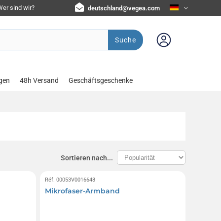
er sind wir?
deutschland@vegea.com
Suche
gen
48h Versand
Geschäftsgeschenke
Sortieren nach...
Réf. 00053V0016648
Mikrofaser-Armband