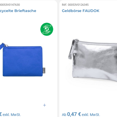
 00053V0147630
Réf. 00053V0126345
cycelte Brieftasche
Geldbörse FAUDOK
€
0,47 €
exkl. MwSt.
Ab
exkl. MwSt.