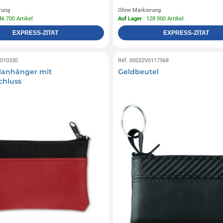
rung
Ohne Markierung
46 700 Artikel
Auf Lager
: 128 000 Artikel
EXPRESS-ZITAT
EXPRESS-ZITAT
0010330
Réf. 00032V0117568
lanhänger mit
Geldbeutel
chluss