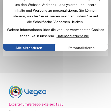
Personalisiertes temporäres
um den Website-Verkehr zu analysieren und unsere
Inhalte und Werbung zu personalisieren. Sie können
Tattoo mit Logo | Großhändler
steuern, welche Sie aktivieren möchten, indem Sie auf
die Schaltfläche "Anpassen" klicken.
Entdecken Sie unsere
temporären Tattoos und
Werbetattoos
, personalisierbar mit Ihrem Logo ✔️
Weitere Informationen über die von uns verwendeten Cookies
Sonderanfertigungen von Prämien und Werbegeschenken ✔️
finden Sie in unserem
Datenschutzrichtlinie
Großhändler für Werbeartikel, Goodies und
Firmengeschenke seit 1998
Alle akzeptieren
Personalisieren
Experte für
Werbeobjekte
seit 1998