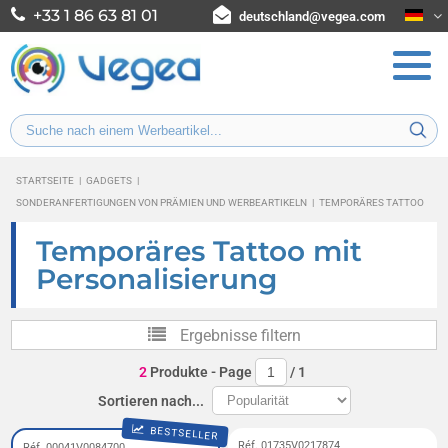
+33 1 86 63 81 01
deutschland@vegea.com
STARTSEITE
|
GADGETS
|
SONDERANFERTIGUNGEN VON PRÄMIEN UND WERBEARTIKELN
|
TEMPORÄRES TATTOO
Temporäres Tattoo mit
Personalisierung
Ergebnisse filtern
2
Produkte
- Page
/
1
Sortieren nach...
BESTSELLER
Réf. 01735V0217874
Réf. 00041V0084700