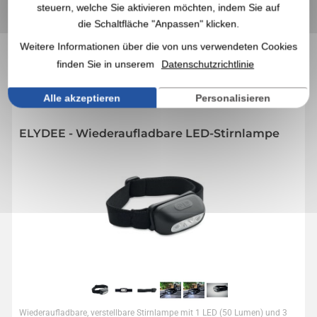
steuern, welche Sie aktivieren möchten, indem Sie auf
die Schaltfläche "Anpassen" klicken.
IN DIESER KATEGORIE KÖNNTEN SIE
DIESE WERBEARTIKEL AUCH
Weitere Informationen über die von uns verwendeten Cookies
INTERESSIEREN
finden Sie in unserem
Datenschutzrichtlinie
Alle akzeptieren
Personalisieren
Réf. 00010V0211891
ELYDEE - Wiederaufladbare LED-Stirnlampe
Wiederaufladbare, verstellbare Stirnlampe mit 1 LED (50 Lumen) und 3