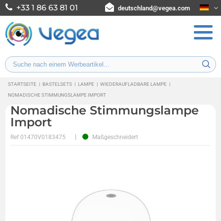
+33 1 86 63 81 01
deutschland@vegea.com
STARTSEITE
|
BASTELSETS
|
LAMPE
|
WIEDERAUFLADBARE LAMPE
|
NOMADISCHE STIMMUNGSLAMPE IMPORT
Nomadische Stimmungslampe
Import
Ref
01470V0183475
Maßgeschneidert