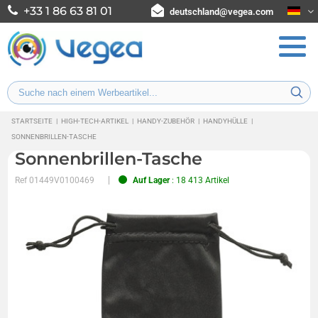
+33 1 86 63 81 01
deutschland@vegea.com
STARTSEITE
|
HIGH-TECH-ARTIKEL
|
HANDY-ZUBEHÖR
|
HANDYHÜLLE
|
SONNENBRILLEN-TASCHE
Sonnenbrillen-Tasche
Ref
01449V0100469
Auf Lager
: 18 413 Artikel