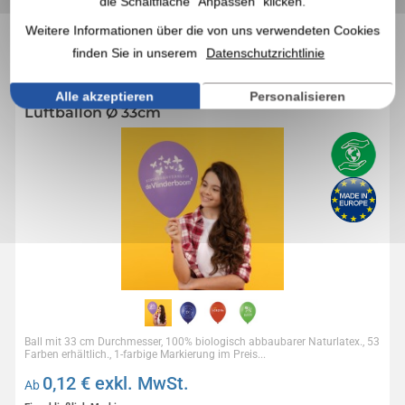
DIESE WERBEARTIKEL AUCH
die Schaltfläche "Anpassen" klicken.
INTERESSIEREN
Weitere Informationen über die von uns verwendeten Cookies
finden Sie in unserem
Datenschutzrichtlinie
5,0
Réf. 00184V0184711
Alle akzeptieren
Personalisieren
Luftballon Ø 33cm
Ball mit 33 cm Durchmesser, 100% biologisch abbaubarer Naturlatex., 53
Farben erhältlich., 1-farbige Markierung im Preis...
0,12
€ exkl. MwSt.
Ab