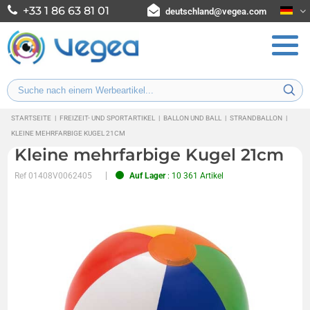
+33 1 86 63 81 01
deutschland@vegea.com
STARTSEITE
|
FREIZEIT- UND SPORTARTIKEL
|
BALLON UND BALL
|
STRANDBALLON
|
KLEINE MEHRFARBIGE KUGEL 21CM
Kleine mehrfarbige Kugel 21cm
Ref
01408V0062405
Auf Lager
: 10 361 Artikel