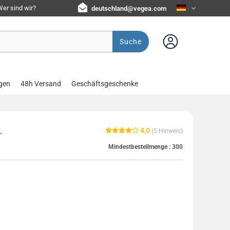
er sind wir?
deutschland@vegea.com
Suche
gen
48h Versand
Geschäftsgeschenke
4,0
.
(
5
Hinweis)
Mindestbestellmenge :
300