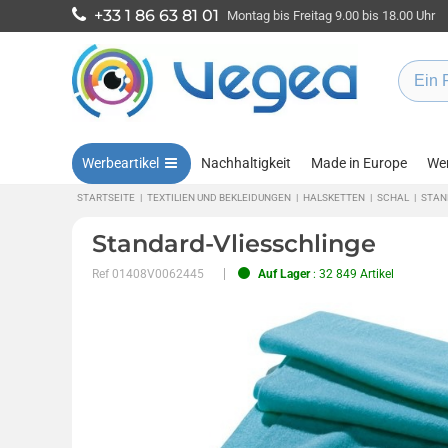
+33 1 86 63 81 01
Montag bis Freitag 9.00 bis 18.00 Uhr
Werbeartikel
Nachhaltigkeit
Made in Europe
Wen
STARTSEITE
|
TEXTILIEN UND BEKLEIDUNGEN
|
HALSKETTEN
|
SCHAL
|
STAN
Standard-Vliesschlinge
Ref
01408V0062445
Auf Lager
: 32 849 Artikel