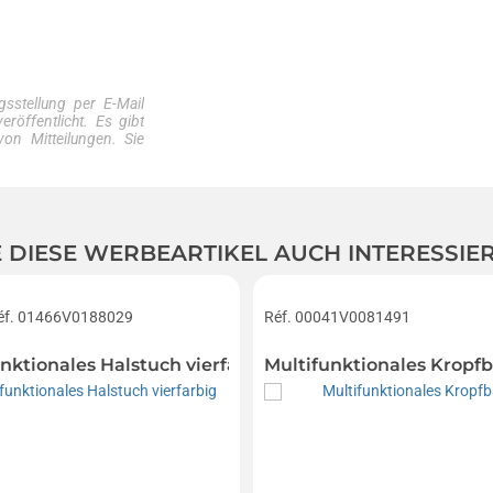
stellung per E-Mail
röffentlicht. Es gibt
on Mitteilungen. Sie
E DIESE WERBEARTIKEL AUCH INTERESSIE
éf. 01466V0188029
Réf. 00041V0081491
nktionales Halstuch vierfarbig
Multifunktionales Kropf