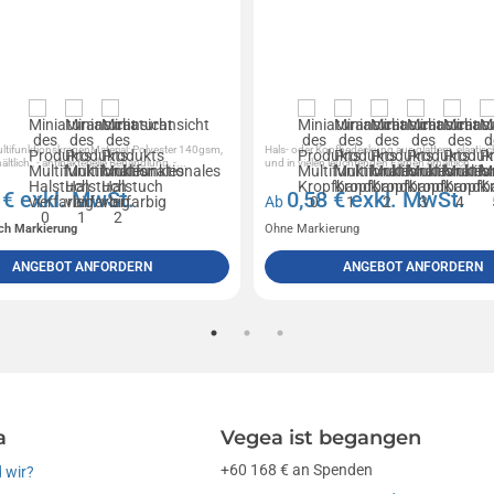
tifunktionskragenMaterial: Polyester 140gsm,
Hals- oder Kopfbedeckung aus glattem, elastis
ltlich:, - antibakterielle Behandlung, -...
und in vielen leuchtenden Farben erhältlich
0
€ exkl. MwSt.
0,58
€ exkl. MwSt.
Ab
ich Markierung
Ohne Markierung
ANGEBOT ANFORDERN
ANGEBOT ANFORDERN
a
Vegea ist begangen
+60 168 € an Spenden
 wir?