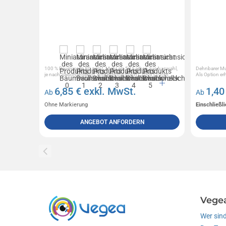
100 % Baumwolle 80 g/m², Mehr als 50 Farben zur Auswahl,
Dehnbarer Mul
je nach Saisonangebot, Artikelgröße (flach): 200x110cm
Als Option erhä
6,85
€ exkl. MwSt.
1,4
Ab
Ab
Ohne Markierung
Einschließl
ANGEBOT ANFORDERN
Vege
Wer sind