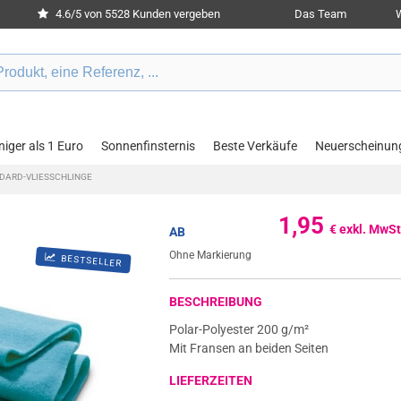
4.6/5 von 5528 Kunden vergeben
Das Team
W
iger als 1 Euro
Sonnenfinsternis
Beste Verkäufe
Neuerscheinun
DARD-VLIESSCHLINGE
1,95
€ exkl. MwSt
AB
Ohne Markierung
BESTSELLER
BESCHREIBUNG
Polar-Polyester 200 g/m²
Mit Fransen an beiden Seiten
LIEFERZEITEN