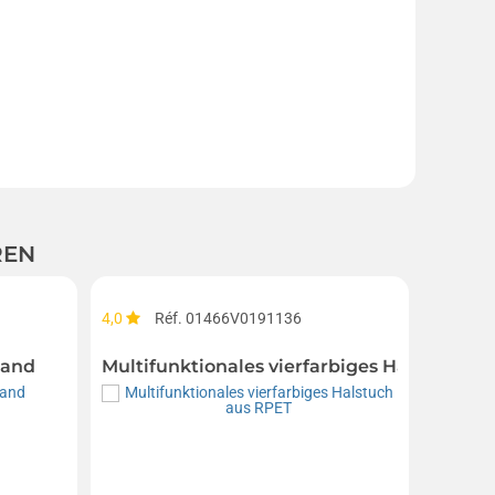
REN
4,0
Réf. 01466V0191136
Réf. 00
band
Multifunktionales vierfarbiges Halstuch a
Gestri