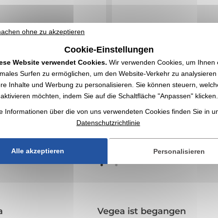
achen ohne zu akzeptieren
Cookie-Einstellungen
ese Website verwendet Cookies.
Wir verwenden Cookies, um Ihnen 
imales Surfen zu ermöglichen, um den Website-Verkehr zu analysieren
re Inhalte und Werbung zu personalisieren. Sie können steuern, welch
Kordel aus 2-tone crossbody Polyester wird mit
Touchscreen-Handschuhe mit Spezialbeschich
Handyhalter aus Polyestergewebe mit
Daumen und Zeigefinger., Acryl - Achtung, dieser 
aktivieren möchten, indem Sie auf die Schaltfläche "Anpassen" klicken.
klein...
4
€ exkl. MwSt.
1,04
€ exkl. MwSt.
e Informationen über die von uns verwendeten Cookies finden Sie in 
Ab
Datenschutzrichtlinie
ich Markierung
Ohne Markierung
ANGEBOT ANFORDERN
ANGEBOT ANFORDERN
Alle akzeptieren
Personalisieren
a
Vegea ist begangen