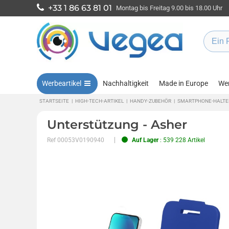
+33 1 86 63 81 01
Montag bis Freitag 9.00 bis 18.00 Uhr
Werbeartikel
Nachhaltigkeit
Made in Europe
Wen
STARTSEITE
|
HIGH-TECH-ARTIKEL
|
HANDY-ZUBEHÖR
|
SMARTPHONE-HALTE
Unterstützung - Asher
Ref
00053V0190940
Auf Lager
: 539 228 Artikel