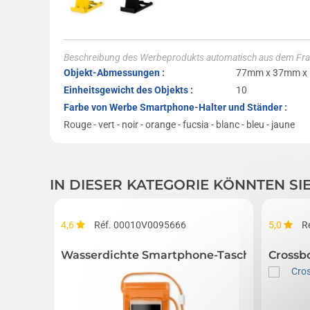
Beschreibung des Werbeprodukts automatisch aus dem Fra
Objekt-Abmessungen :
77mm x 37mm x
Einheitsgewicht des Objekts :
10
Farbe von Werbe Smartphone-Halter und Ständer :
Rouge - vert - noir - orange - fucsia - blanc - bleu - jaune
IN DIESER KATEGORIE KÖNNTEN SI
4,6
Réf. 00010V0095666
5,0
R
Wasserdichte Smartphone-Tasche
Crossb