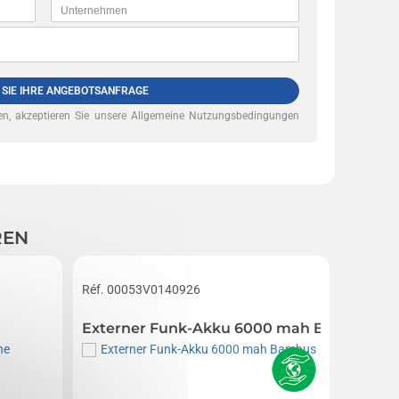
 SIE IHRE ANGEBOTSANFRAGE
n, akzeptieren Sie unsere
Allgemeine Nutzungsbedingungen
REN
Réf. 00053V0140926
Réf. 00
Externer Funk-Akku 6000 mah Bambus
Telefo