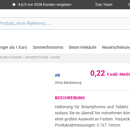
4.6/5 von 5528 Kunden vergeben
Das Team
W
iger als 1 Euro
Sonnenfinsternis
Beste Verkäufe
Neuerscheinun
R UND STÄNDER
|
UNTERSTÜTZUNG - ASHER
0,22
€ exkl. MwSt
AB
Ohne Markierung
BESCHREIBUNG
Halterung für Smartphones und Tablets 
sodass Sie es überall hin mitnehmen kön
einer großen Auswahl an Farben. Verpackt 
Produktabmessungen: 3.7x7.7x6cm