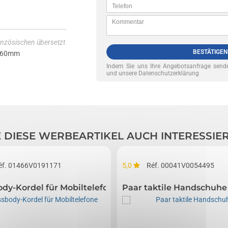
nzösischen übersetzt
BESTÄTIGEN
 60mm
Indem Sie uns Ihre Angebotsanfrage sende
und unsere Datenschutzerklärung
E DIESE WERBEARTIKEL AUCH INTERESSIE
éf. 01466V0191171
5,0
Réf. 00041V0054495
ody-Kordel für Mobiltelefone
Paar taktile Handschuhe