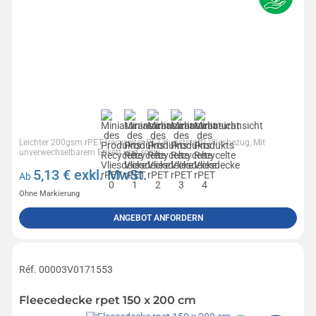
Leichter 200gsm rPET (recycelter PET-Kunststoff) Vliesbezug, Mit
unverwechselbarem Etikett und schw...
5,13
€ exkl. MwSt.
Ab
Ohne Markierung
ANGEBOT ANFORDERN
Réf. 00003V0171553
Fleecedecke rpet 150 x 200 cm