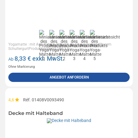
Yogamatte : mit Anti-Rutsch-Schicht, im Etui mit verstellbarem
SchultergurtProduktgröße(n):183 x 6...
8,33
€ exkl. MwSt.
Ab
Ohne Markierung
ANGEBOT ANFORDERN
4,6
Réf. 01408V0093490
Decke mit Halteband