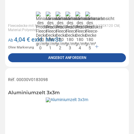
Fleecedecke mit Nylongriff. 180gr/m²., Produktgröße(n):150X120 CM,
Material:Polyester
4,04
€ exkl. MwSt.
Ab
Ohne Markierung
ANGEBOT ANFORDERN
Réf. 00030V0183098
Aluminiumzelt 3x3m