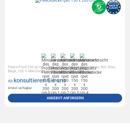
Fleece-Plaid 250 gr/m²., 150 x 200 cm, Farben: Marineblau, Rot, Grau,
Beige, 100 % Mikrofaser aus recyceltem PET (RPET),...
konsultieren Sie uns
Ab
Artikel verfügbar
ANGEBOT ANFORDERN