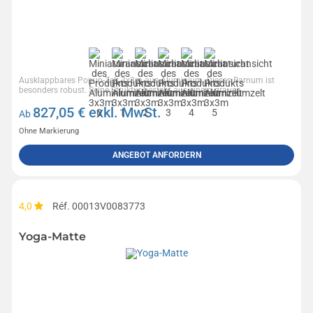
Ausklappbares Popup-Zelt 3x3m aus Aluminium. Dieses Barnum ist
besonders robust. Seine Struktur besteht aus einem grauen...
827,05
€ exkl. MwSt.
Ab
Ohne Markierung
ANGEBOT ANFORDERN
4,0
Réf. 00013V0083773
Yoga-Matte