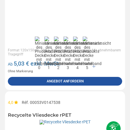
Format 120x150cm, 100 % Polyester-Vlies 180 g/qm, Mit abnehmbarem
Tragegriff
5,03
€ exkl. MwSt.
Ab
Ohne Markierung
ANGEBOT ANFORDERN
4,0
Réf. 00053V0147538
Recycelte Vliesdecke rPET