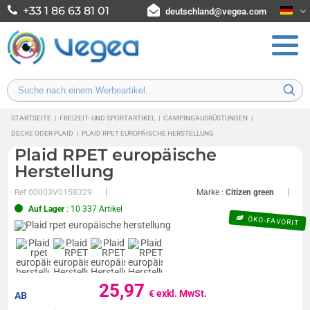
+33 1 86 63 81 01
deutschland@vegea.com
STARTSEITE
|
FREIZEIT- UND SPORTARTIKEL
|
CAMPINGAUSRÜSTUNGEN
|
DECKE ODER PLAID
|
PLAID RPET EUROPÄISCHE HERSTELLUNG
Plaid RPET europäische
Herstellung
Ref
00003V0158329
Marke :
Citizen green
Auf Lager
: 10 337 Artikel
ÖKO-FAVORIT
25,97
€ exkl. MwSt.
AB