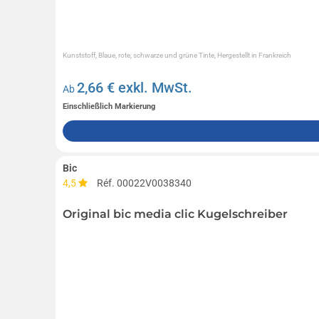
Kunststoff, Blaue, rote, schwarze und grüne Tinte, Hergestellt in Frankreich
2,66
€ exkl. MwSt.
Ab
Einschließlich Markierung
Bic
4,5
Réf. 00022V0038340
Original bic media clic Kugelschreiber