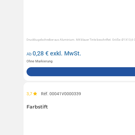
Druckkugelschreiber aus Aluminium. Mit blauer Tinte beschriftet. Größe: Ø1X13,6
0,28
€ exkl. MwSt.
Ab
Ohne Markierung
3,7
Réf. 00041V0000339
Farbstift