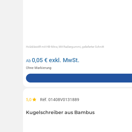
Holzbleistift mit HB-Mine, Mit Radiergummi, gelieferter Schnitt
0,05
€ exkl. MwSt.
Ab
Ohne Markierung
5,0
Réf. 01408V0131889
Kugelschreiber aus Bambus