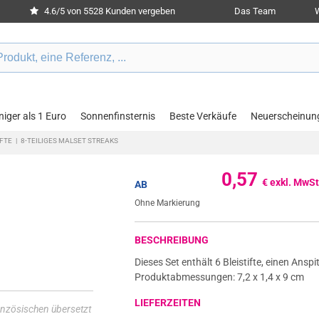
4.6/5 von 5528 Kunden vergeben
Das Team
W
iger als 1 Euro
Sonnenfinsternis
Beste Verkäufe
Neuerscheinun
FTE
|
8-TEILIGES MALSET STREAKS
0,57
€ exkl. MwSt
AB
Ohne Markierung
BESCHREIBUNG
Dieses Set enthält 6 Bleistifte, einen Ans
Produktabmessungen: 7,2 x 1,4 x 9 cm
LIEFERZEITEN
nzösischen übersetzt