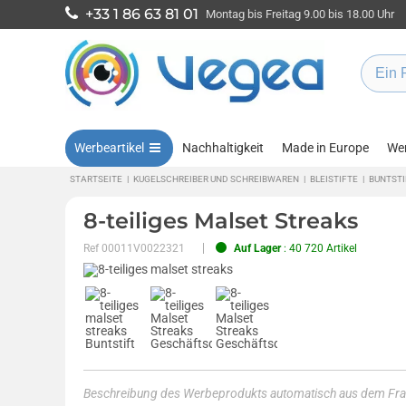
+33 1 86 63 81 01
Montag bis Freitag 9.00 bis 18.00 Uhr
Werbeartikel
Nachhaltigkeit
Made in Europe
Wen
STARTSEITE
|
KUGELSCHREIBER UND SCHREIBWAREN
|
BLEISTIFTE
|
BUNTSTI
8-teiliges Malset Streaks
Ref
00011V0022321
Auf Lager
: 40 720 Artikel
Beschreibung des Werbeprodukts automatisch aus dem Fra