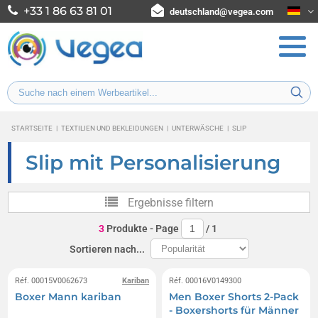
+33 1 86 63 81 01
deutschland@vegea.com
STARTSEITE
|
TEXTILIEN UND BEKLEIDUNGEN
|
UNTERWÄSCHE
|
SLIP
Slip mit Personalisierung
Ergebnisse filtern
3
Produkte
- Page
/
1
Sortieren nach...
Réf. 00015V0062673
Kariban
Réf. 00016V0149300
Boxer Mann kariban
Men Boxer Shorts 2-Pack
- Boxershorts für Männer