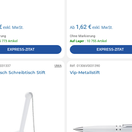
€
1,62 €
exkl. MwSt.
Ab
exkl. MwSt.
rung
Ohne Markierung
5 773 Artikel
Auf Lager
: 10 755 Artikel
EXPRESS-ZITAT
EXPRESS-ZITAT
0031337
UMA
Réf. 01306V0031390
sch Schreibtisch Stift
Vip-Metallstift