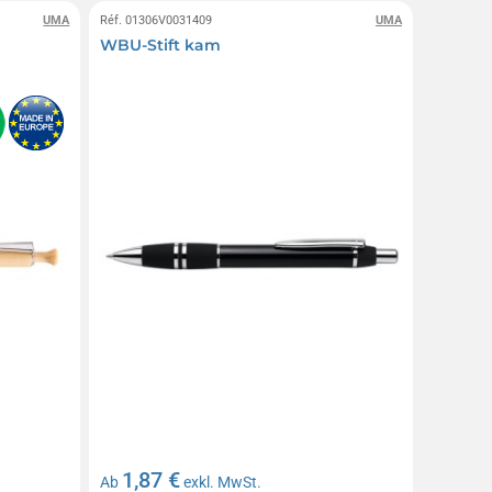
UMA
Réf. 01306V0031409
UMA
WBU-Stift kam
1,87 €
Ab
exkl. MwSt.