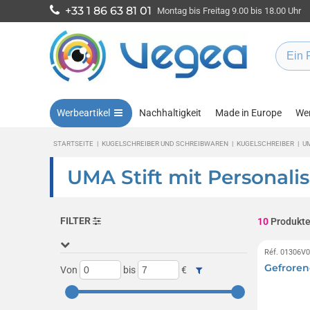
+33 1 86 63 81 01
Montag bis Freitag 9.00 bis 18.00 Uhr
Werbeartikel
Nachhaltigkeit
Made in Europe
Wen
STARTSEITE
|
KUGELSCHREIBER UND SCHREIBWAREN
|
KUGELSCHREIBER
|
U
UMA Stift mit Personali
FILTER
10
Produkt
Réf. 01306V
Gefroren
Von
bis
€