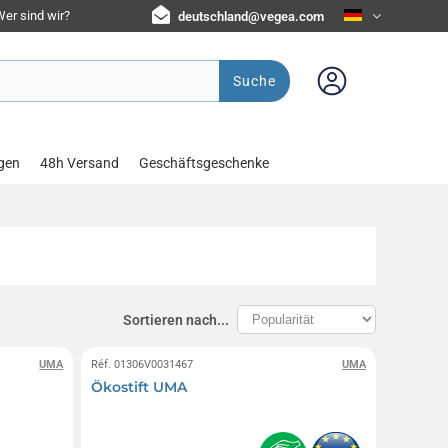
er sind wir?
deutschland@vegea.com
Suche
gen
48h Versand
Geschäftsgeschenke
Sortieren nach...
UMA
Réf. 01306V0031467
UMA
Ökostift UMA