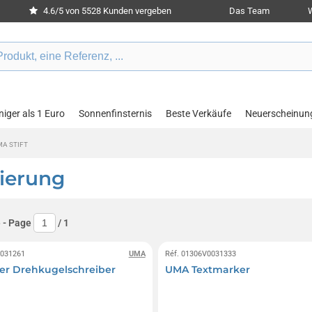
4.6/5 von 5528 Kunden vergeben
Das Team
W
iger als 1 Euro
Sonnenfinsternis
Beste Verkäufe
Neuerscheinun
MA STIFT
sierung
e
- Page
/
1
0031261
UMA
Réf. 01306V0031333
er Drehkugelschreiber
UMA Textmarker