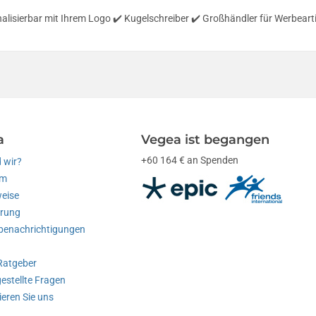
nalisierbar mit Ihrem Logo ✔️ Kugelschreiber ✔️ Großhändler für Werbea
a
Vegea ist begangen
+60 164 € an Spenden
 wir?
am
weise
erung
enachrichtigungen
Ratgeber
estellte Fragen
eren Sie uns