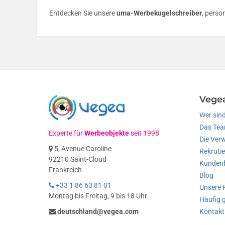
Entdecken Sie unsere
uma-Werbekugelschreiber
, perso
Vege
Wer sind
Das Te
Experte für
Werbeobjekte
seit 1998
Die Ver
5, Avenue Caroline
Rekruti
92210 Saint-Cloud
Kundenb
Frankreich
Blog
+33 1 86 63 81 01
Unsere 
Montag bis Freitag, 9 bis 18 Uhr
Häufig g
deutschland@vegea.com
Kontakti