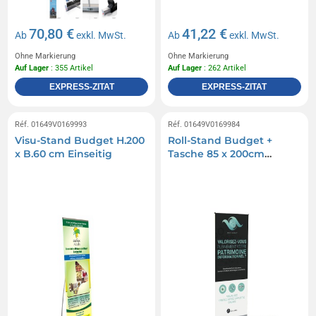
70,80 €
41,22 €
Ab
exkl. MwSt.
Ab
exkl. MwSt.
Ohne Markierung
Ohne Markierung
Auf Lager
: 355 Artikel
Auf Lager
: 262 Artikel
EXPRESS-ZITAT
EXPRESS-ZITAT
Réf. 01649V0169993
Réf. 01649V0169984
Visu-Stand Budget H.200
Roll-Stand Budget +
x B.60 cm Einseitig
Tasche 85 x 200cm
Simple Face