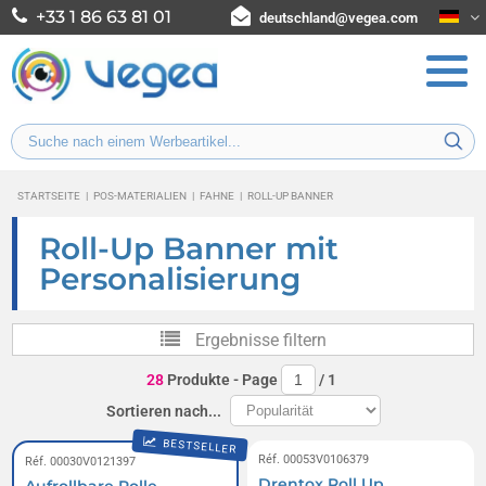
+33 1 86 63 81 01
deutschland@vegea.com
STARTSEITE
|
POS-MATERIALIEN
|
FAHNE
|
ROLL-UP BANNER
Roll-Up Banner mit
Personalisierung
Ergebnisse filtern
28
Produkte
- Page
/
1
Sortieren nach...
BESTSELLER
Réf. 00053V0106379
Réf. 00030V0121397
Drentox Roll Up