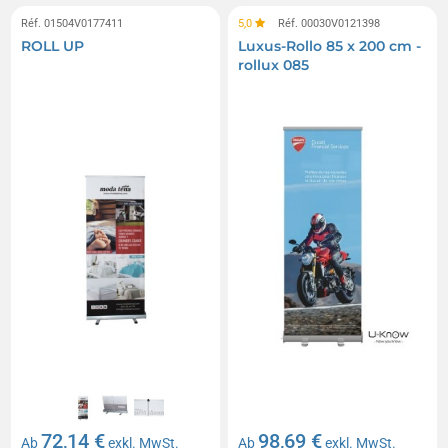
Réf. 01504V0177411
5,0
Réf. 00030V0121398
ROLL UP
Luxus-Rollo 85 x 200 cm -
rollux 085
72,14 €
98,69 €
Ab
exkl. MwSt.
Ab
exkl. MwSt.