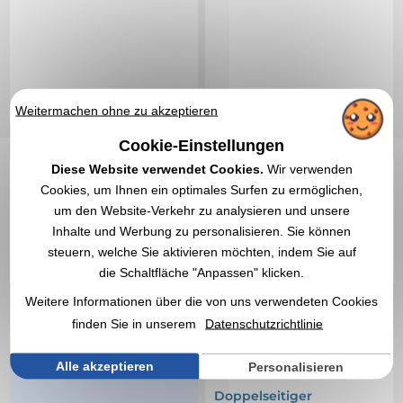
Weitermachen ohne zu akzeptieren
Cookie-Einstellungen
Diese Website verwendet Cookies.
Wir verwenden
Cookies, um Ihnen ein optimales Surfen zu ermöglichen,
um den Website-Verkehr zu analysieren und unsere
Inhalte und Werbung zu personalisieren. Sie können
steuern, welche Sie aktivieren möchten, indem Sie auf
112,70 €
102,37 €
Ab
exkl. MwSt.
Ab
exkl. MwSt.
die Schaltfläche "Anpassen" klicken.
Ohne Markierung
Ohne Markierung
Weitere Informationen über die von uns verwendeten Cookies
Auf Lager
: 95 Artikel
Auf Lager
: 94 Artikel
finden Sie in unserem
Datenschutzrichtlinie
EXPRESS-ZITAT
EXPRESS-ZITAT
Alle akzeptieren
Personalisieren
Réf. 00030V0121540
Doppelseitiger