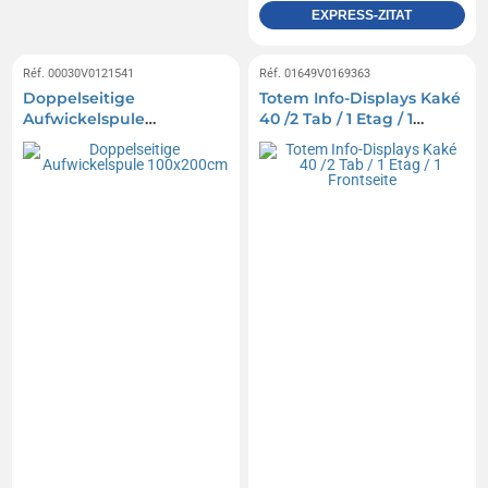
EXPRESS-ZITAT
Réf. 00030V0121541
Réf. 01649V0169363
Doppelseitige
Totem Info-Displays Kaké
Aufwickelspule
40 /2 Tab / 1 Etag / 1
100x200cm
Frontseite