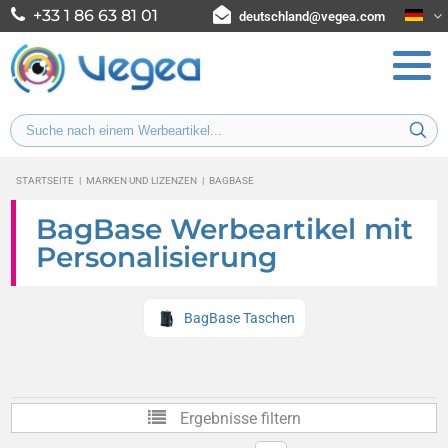
+33 1 86 63 81 01
deutschland@vegea.com
STARTSEITE
|
MARKEN UND LIZENZEN
|
BAGBASE
BagBase Werbeartikel mit
Personalisierung
BagBase Taschen
Ergebnisse filtern