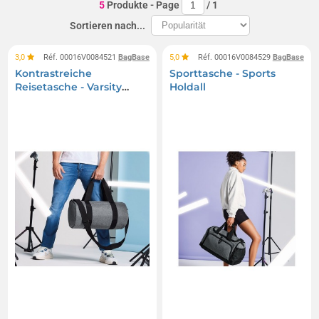
5
Produkte
- Page
/
1
Sortieren nach...
3,0
Réf. 00016V0084521
BagBase
5,0
Réf. 00016V0084529
BagBase
Kontrastreiche
Sporttasche - Sports
Reisetasche - Varsity
Holdall
Barrel Bag