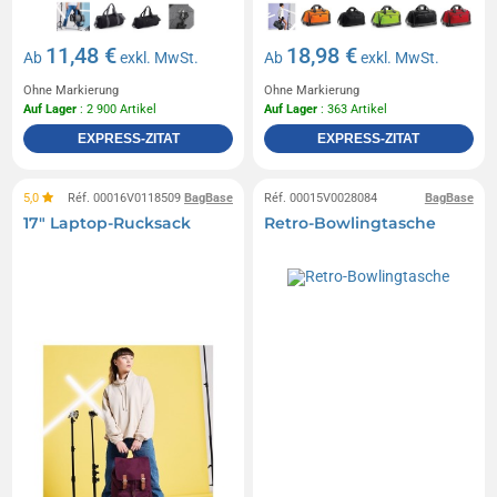
11,48 €
18,98 €
Ab
exkl. MwSt.
Ab
exkl. MwSt.
Ohne Markierung
Ohne Markierung
Auf Lager
: 2 900 Artikel
Auf Lager
: 363 Artikel
EXPRESS-ZITAT
EXPRESS-ZITAT
5,0
Réf. 00016V0118509
BagBase
Réf. 00015V0028084
BagBase
17" Laptop-Rucksack
Retro-Bowlingtasche