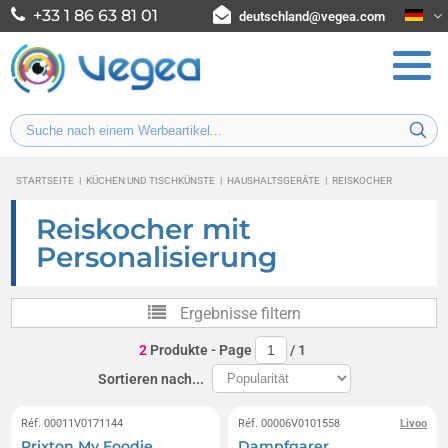
+33 1 86 63 81 01
deutschland@vegea.com
STARTSEITE
|
KÜCHEN UND TISCHKÜNSTE
|
HAUSHALTSGERÄTE
|
REISKOCHER
Reiskocher mit
Personalisierung
Ergebnisse filtern
2
Produkte
- Page
/
1
Sortieren nach...
Réf. 00011V0171144
Réf. 00006V0101558
Livoo
Prixton My Foodie
Dampfgarer