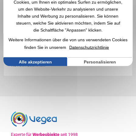
Personalisierter Reiskocher
Cookies, um Ihnen ein optimales Surfen zu ermöglichen,
um den Website-Verkehr zu analysieren und unsere
mit Logo | Großhändler
Inhalte und Werbung zu personalisieren. Sie können
steuern, welche Sie aktivieren möchten, indem Sie auf
Entdecken Sie unsere Werbe-
Reiskocher
, die mit Ihrem Logo
die Schaltfläche "Anpassen" klicken.
personalisierbar sind ✔️ Haushaltsgeräte ✔️ Großhändler für
Werbeartikel, Goodies und Firmengeschenke seit 1998
Weitere Informationen über die von uns verwendeten Cookies
Wählen Sie unsere
individuellen Werbe-Reiskocher
als
finden Sie in unserem
Datenschutzrichtlinie
Kommunikationsmittel. Werfen Sie auch einen Blick auf
unsere
Werbe-Grillsteine
oder unsere
frischen Nudel- und
Alle akzeptieren
Personalisieren
Raviolimaschinen
.
Experte für
Werbeobjekte
seit 1998