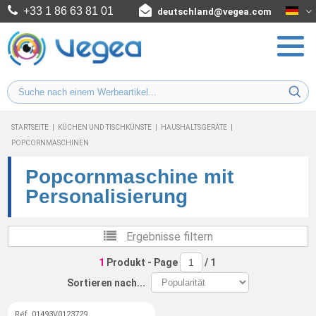
+33 1 86 63 81 01
deutschland@vegea.com
STARTSEITE
|
KÜCHEN UND TISCHKÜNSTE
|
HAUSHALTSGERÄTE
|
POPCORNMASCHINEN
Popcornmaschine mit
Personalisierung
Ergebnisse filtern
1
Produkt
- Page
/
1
Sortieren nach...
Réf. 01493V0123729