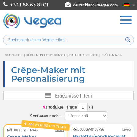
+33 1 86 63 81 01
deutschland@vegea.com
STARTSEITE
|
KÜCHEN UND TISCHKÜNSTE
|
HAUSHALTSGERÄTE
|
CRÊPE-MAKER
Crêpe-Maker mit
Personalisierung
Ergebnisse filtern
4
Produkte
- Page
/
1
Sortieren nach...
AM WENIGSTEN TEUER
Réf. 00006V0137726
Livoo
Réf. 00006V0132442
Livoo
Raclette-/Fondue-Gerät