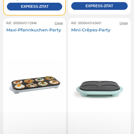
EXPRESS-ZITAT
EXPRESS-ZITAT
Réf. 00006V0112846
Livoo
Réf. 00006V0163601
Livoo
Maxi-Pfannkuchen-Party
Mini-Crêpes-Party