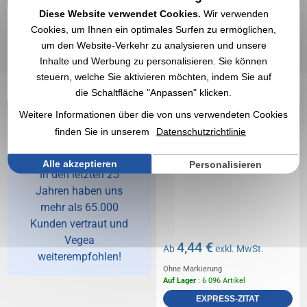
Diese Website verwendet Cookies.
Wir verwenden
Cookies, um Ihnen ein optimales Surfen zu ermöglichen,
um den Website-Verkehr zu analysieren und unsere
Vegea,
Inhalte und Werbung zu personalisieren. Sie können
Spezialist
steuern, welche Sie aktivieren möchten, indem Sie auf
die Schaltfläche "Anpassen" klicken.
für
Weitere Informationen über die von uns verwendeten Cookies
Werbeartikel
finden Sie in unserem
Datenschutzrichtlinie
seit 1998
Alle akzeptieren
Personalisieren
In den letzten 25
Jahren haben uns
mehr als 65.000
Kunden vertraut und
Vegea
4,44 €
Ab
exkl. MwSt.
weiterempfohlen!
Ohne Markierung
Auf Lager
: 6 096 Artikel
EXPRESS-ZITAT