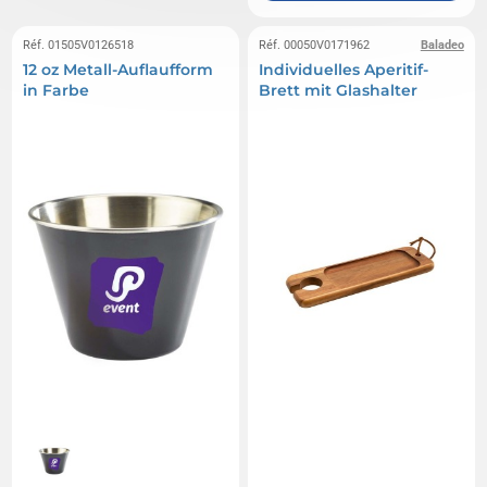
Réf. 01505V0126518
Réf. 00050V0171962
Baladeo
12 oz Metall-Auflaufform
Individuelles Aperitif-
in Farbe
Brett mit Glashalter