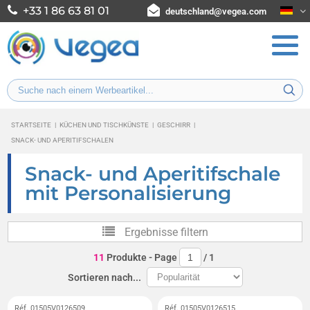
+33 1 86 63 81 01
deutschland@vegea.com
STARTSEITE
|
KÜCHEN UND TISCHKÜNSTE
|
GESCHIRR
|
SNACK- UND APERITIFSCHALEN
Snack- und Aperitifschale
mit Personalisierung
Ergebnisse filtern
11
Produkte
- Page
/
1
Sortieren nach...
Réf. 01505V0126509
Réf. 01505V0126515