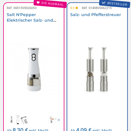
DIE AUSWAHL
BESTSELLER
Réf. 00013V0026053
4,5
Réf. 01408V0062215
Salt N'Pepper
Salz- und Pfefferstreuer
Elektrischer Salz- und
Pfefferstreuer
8,30 €
4,09 €
Ab
exkl. MwSt.
Ab
exkl. MwSt.