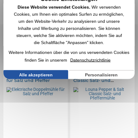
Diese Website verwendet Cookies.
Wir verwenden
Cookies, um Ihnen ein optimales Surfen zu ermöglichen,
um den Website-Verkehr zu analysieren und unsere
7,35 €
3,81 €
Inhalte und Werbung zu personalisieren. Sie können
Ab
exkl. MwSt.
Ab
exkl. MwSt.
steuern, welche Sie aktivieren möchten, indem Sie auf
Ohne Markierung
Ohne Markierung
die Schaltfläche "Anpassen" klicken.
Auf Lager
: 2 023 Artikel
Auf Lager
: 1 989 Artikel
EXPRESS-ZITAT
EXPRESS-ZITAT
Weitere Informationen über die von uns verwendeten Cookies
finden Sie in unserem
Datenschutzrichtlinie
Réf. 01443V0189291
Réf. 01462V0163371
Elektrische Doppelmühle
Louna Pepper & Salt
Alle akzeptieren
Personalisieren
für Salz und Pfeffer
Classic Salz- und
Pfeffermühle