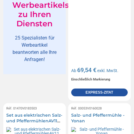
Werbeartikelspezialisten
zu Ihren
Diensten
25 Spezialisten für
Werbeartikel
beantworten alle Ihre
Anfragen!
69,54 €
Ab
exkl. MwSt.
Einschließlich Markierung
EXPRESS-ZITAT
Réf. 01470V0183503
Réf. 00053V0160028
Set aus elektrischen Salz-
Salz- und Pfeffermühle -
und PfeffermühlenAV11
Yonan
Import