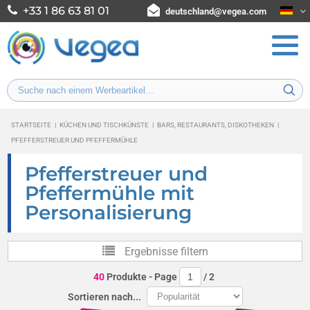
+33 1 86 63 81 01
deutschland@vegea.com
STARTSEITE
|
KÜCHEN UND TISCHKÜNSTE
|
BARS, RESTAURANTS, DISKOTHEKEN
|
PFEFFERSTREUER UND PFEFFERMÜHLE
Pfefferstreuer und
Pfeffermühle mit
Personalisierung
Ergebnisse filtern
40
Produkte
- Page
/
2
Sortieren nach...