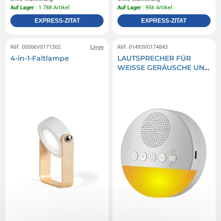
Auf Lager
: 1 788 Artikel
Auf Lager
: 956 Artikel
EXPRESS-ZITAT
EXPRESS-ZITAT
Réf. 00006V0171302
Livoo
Réf. 01493V0174843
4-in-1-Faltlampe
LAUTSPRECHER FÜR
WEISSE GERÄUSCHE UND
MELODIEN MIT
NACHTLICHT