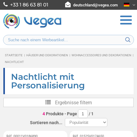
+33 1 86 63 81 01
deutschland@vegea.com
STARTSEITE
|
HÄUSER UND DEKORATIONEN
|
WOHNACCESSOIRES UND DEKORATIONEN
|
NACHTLICHT
Nachtlicht mit
Personalisierung
Ergebnisse filtern
4
Produkte
- Page
/
1
Sortieren nach...
Réf. 00011V0186890
Réf. 01525V0174650