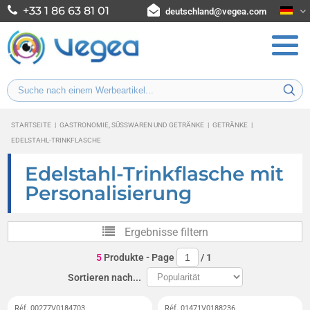
+33 1 86 63 81 01
deutschland@vegea.com
STARTSEITE
|
GASTRONOMIE, SÜSSWAREN UND GETRÄNKE
|
GETRÄNKE
|
EDELSTAHL-TRINKFLASCHE
Edelstahl-Trinkflasche mit
Personalisierung
Ergebnisse filtern
5
Produkte
- Page
/
1
Sortieren nach...
Réf. 00277V0184703
Réf. 01471V0188236