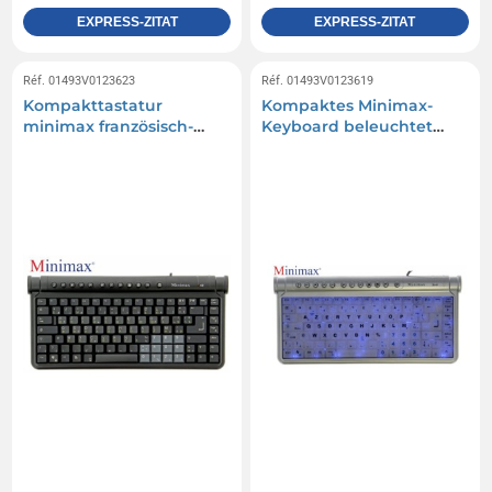
EXPRESS-ZITAT
EXPRESS-ZITAT
Réf. 01493V0123623
Réf. 01493V0123619
Kompakttastatur
Kompaktes Minimax-
minimax französisch-
Keyboard beleuchtet
russisch schwarz 2 usb-
Großbuchstaben
ports