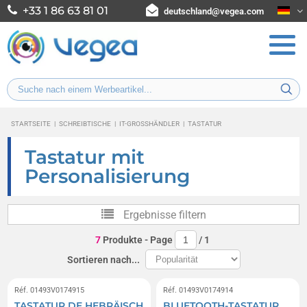
+33 1 86 63 81 01
deutschland@vegea.com
STARTSEITE
|
SCHREIBTISCHE
|
IT-GROSSHÄNDLER
|
TASTATUR
Tastatur mit
Personalisierung
Ergebnisse filtern
7
Produkte
- Page
/
1
Sortieren nach...
Réf. 01493V0174915
Réf. 01493V0174914
TASTATUR DE HEBRÄISCH
BLUETOOTH-TASTATUR