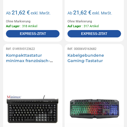
21,62 €
21,62 €
Ab
exkl. MwSt.
Ab
exkl. MwSt.
Ohne Markierung
Ohne Markierung
Auf Lager
: 318 Artikel
Auf Lager
: 317 Artikel
EXPRESS-ZITAT
EXPRESS-ZITAT
Réf. 01493V0123622
Réf. 00006V0163682
Kompakttastatur
Kabelgebundene
minimax französisch-
Gaming-Tastatur
hebräisch schwarz 2 usb-
ports