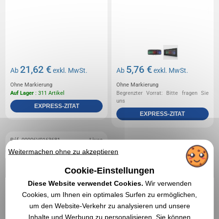
21,62 €
5,76 €
Ab
exkl. MwSt.
Ab
exkl. MwSt.
Ohne Markierung
Ohne Markierung
Auf Lager
: 311 Artikel
Begrenzter Vorrat: Bitte fragen Sie
uns
EXPRESS-ZITAT
EXPRESS-ZITAT
Réf. 00006V0163681
Livoo
Semimechanische
Weitermachen ohne zu akzeptieren
kabelgebundene
Cookie-Einstellungen
Gaming-Tastatur
Diese Website verwendet Cookies.
Wir verwenden
Cookies, um Ihnen ein optimales Surfen zu ermöglichen,
um den Website-Verkehr zu analysieren und unsere
Inhalte und Werbung zu personalisieren. Sie können