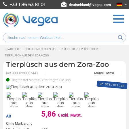
+33 1 86 63 81 01
deutschland@vegea.com
STARTSEITE
|
SPIELE UND SPIELZEUGE
|
PLÜSCHTIER
|
PLÜSCHTIERE
|
TIERPLÜSCH AUS DEM ZORA-ZOO
Tierplüsch aus dem Zora-Zoo
Ref
00032V0007441
Marke :
Mbw
Begrenzter Vorrat: Bitte fragen Sie uns
BESTSELLER
5,86
€ exkl. MwSt.
AB
Ohne Markierung