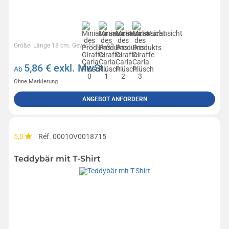
Größe: Länge 18 cm. Gewicht: ca. 65 g.
5,86
€ exkl. MwSt.
Ab
Ohne Markierung
ANGEBOT ANFORDERN
5,0
Réf. 00010V0018715
Teddybär mit T-Shirt