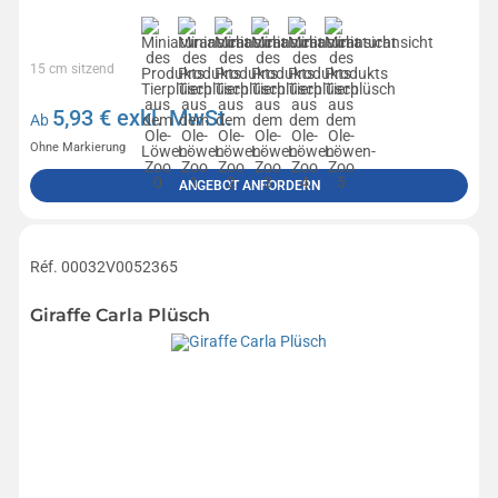
15 cm sitzend
5,93
€ exkl. MwSt.
Ab
Ohne Markierung
ANGEBOT ANFORDERN
Réf. 00032V0052365
Giraffe Carla Plüsch