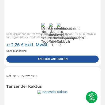
Schlüsselanhänger Teddybär aus Plüsch. T-Shirt aus 100 % Baumwolle
für Logoaufdruck.Produktabmessung(en):5X9 CMMaterial:Item...
2,26
€ exkl. MwSt.
Ab
Ohne Markierung
ANGEBOT ANFORDERN
Réf. 01506V0227336
Tanzender Kaktus