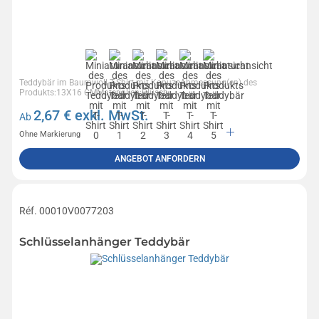
Teddybär im Baumwoll-T-Shirt mit KapuzeAbmessung(en) des
Produkts:13X16 CMMaterialien:Plüsch
2,67
€ exkl. MwSt.
Ab
Ohne Markierung
ANGEBOT ANFORDERN
Réf. 00010V0077203
Schlüsselanhänger Teddybär