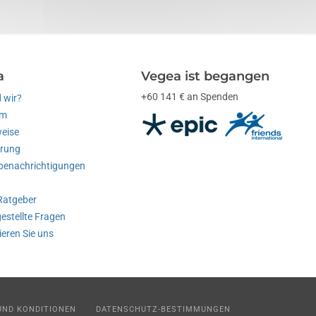
a
Vegea ist begangen
+60 141 € an Spenden
 wir?
am
weise
erung
enachrichtigungen
Ratgeber
estellte Fragen
eren Sie uns
UND KONDITIONEN
DATENSCHUTZ-BESTIMMUNGEN