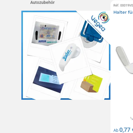
Autozubehör
Réf. 00019V
Halter f
0,77 
Ab