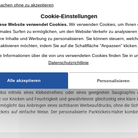
achen ohne zu akzeptieren
Cookie-Einstellungen
ese Website verwendet Cookies.
Wir verwenden Cookies, um Ihnen 
imales Surfen zu ermöglichen, um den Website-Verkehr zu analysieren
re Inhalte und Werbung zu personalisieren. Sie können steuern, welch
aktivieren möchten, indem Sie auf die Schaltfläche "Anpassen" klicken.
e Informationen über die von uns verwendeten Cookies finden Sie in 
Datenschutzrichtlinie
alter mit Logo | Großhändler
Alle akzeptieren
Personalisieren
isierbar mit Ihrem Logo ✔️ Autozubehör ✔️ Großhändler für Werbeartikel
helos mittels eines Klebestreifens oder eines geeigneten Saugnapfes
 vor Knicken und Feuchtigkeit und gewährleistet gleichzeitig eine klare
öglicht das Anbringen eines sichtbaren Werbeaufdrucks, ohne die Sicht 
kets auf einfache Weise. Der personalisierte Parktickets-Halter kombini