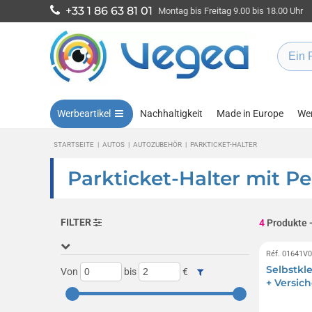
+33 1 86 63 81 01
Montag bis Freitag 9.00 bis 18.00 Uhr
Werbeartikel
Nachhaltigkeit
Made in Europe
Wen
STARTSEITE
|
AUTOS
|
AUTOZUBEHÖR
|
PARKTICKET-HALTER
Parkticket-Halter mit Pe
FILTER
4
Produkte
Réf. 01641V
Selbstkl
Von
bis
€
+ Versic