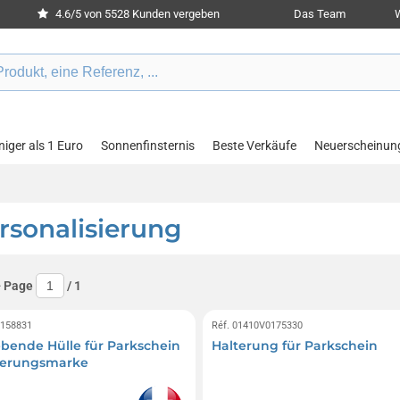
4.6/5 von 5528 Kunden vergeben
Das Team
W
iger als 1 Euro
Sonnenfinsternis
Beste Verkäufe
Neuerscheinun
rsonalisierung
- Page
/
1
0158831
Réf. 01410V0175330
ebende Hülle für Parkschein
Halterung für Parkschein
herungsmarke