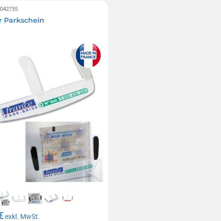
0042735
ür Parkschein
€
exkl. MwSt.