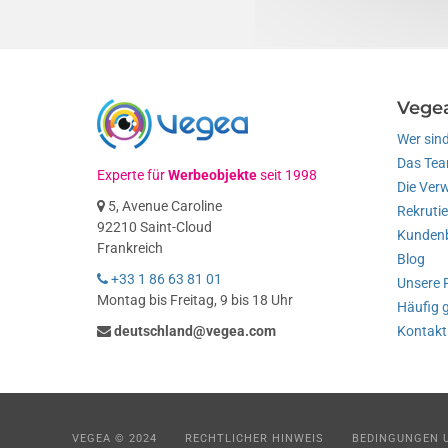
Vege
Wer sind
Das Te
Experte für
Werbeobjekte
seit 1998
Die Ver
5, Avenue Caroline
Rekruti
92210 Saint-Cloud
Kundenb
Frankreich
Blog
+33 1 86 63 81 01
Unsere 
Montag bis Freitag, 9 bis 18 Uhr
Häufig g
deutschland@vegea.com
Kontakti
VEGEA © 2024
RECHTLICHER HINWEIS
BEDINGUNGEN 