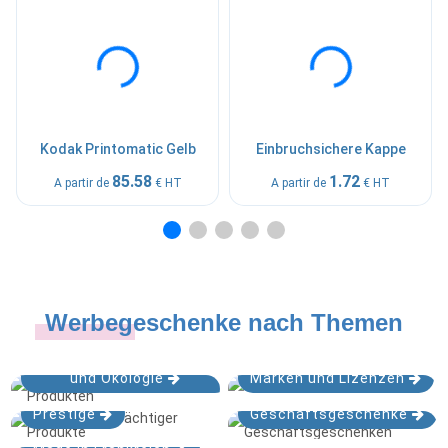
Kodak Printomatic Gelb
Einbruchsichere Kappe
85.58
1.72
A partir de
€ HT
A partir de
€ HT
Werbegeschenke nach Themen
Nachhaltige Entwicklung
und Ökologie
Marken und Lizenzen
Prestige
Geschäftsgeschenke