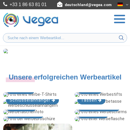
+33 1 86 63 81 01
deutschland@vegea.com
Unsere erfolgreichen Werbeartikel
T-shirts
Stifte
Schlüsselanhänger
Tassen
Taschen
Regenschirme
Notizbücher
Flaschen