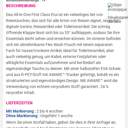
Mindestbestellmenge :
19
BESCHREIBUNG
Das All-in-One First Class Etui ist ein vielseitiges Set von
Reisetaschen, das sich für alle Arten von Reisen eignet, sei es für
digitale Geräte, Reiseartikel oder Toilettenartikel. Die schräg
öffnende Klappe lässt sich bis zu 55° aufklappen, sodass Sie Ihre
Essentials leicht sehen und erreichen können. Im Inneren befindet
sich ein abnehmbares Flex Wash Pouch mit einem separaten
Fach für nasse/trockene Artikel, ideal für Toilettenartikel, aber
auch vielseitig genug, um Kabel, externe Festplatten oder
alltägliche Essentials aufzunehmen und bei Bedarf als
eigenständige Tasche zu dienen. Mit einer halbsteifen EVA-Schale
und aus R-PET-Stoff mit AWARE™-Tracker gefertigt, behält es ein
strukturiertes und eigenständiges Design. Mit AWARE™ wird die
Verwendung von echtem recyceltem Stoff garantiert. 24 %
recycelter Inhalt.
LIEFERZEITEN
Mit Markierung :
2 bis 4 wochen
Ohne Markierung :
Ungefähr 1 woche
Wenn Sie einen Notfall haben, geben Sie dies in Ihrer Anfrage an,