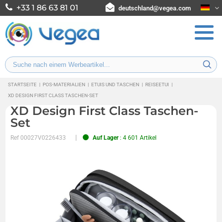
+33 1 86 63 81 01
deutschland@vegea.com
STARTSEITE
|
POS-MATERIALIEN
|
ETUIS UND TASCHEN
|
REISEETUI
|
XD DESIGN FIRST CLASS TASCHEN-SET
XD Design First Class Taschen-
Set
Ref
00027V0226433
Auf Lager
: 4 601 Artikel