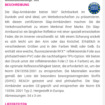
Mindestbestellmenge :
600
BESCHREIBUNG
Die Slap-Armbänder bieten 360° Sichtbarkeit im
Dunkeln und sind ideal, um Werbebotschaften zu präsentieren.
Mit diesen zertifizierten Slap-Armbändern machen Sie die
Verkehrssicherheit zu einem Merkmal Ihrer Marke. Ein Slap-
Armband ist ein länglicher Reflektor mit einer speziell entwickelten
Feder, die im Inneren verschweißt ist. Mit einem Schwung wickelt
es sich leicht um den Arm oder das Knöchel. Erhältlich in
verschiedenen Größen und in den Farben Weiß oder Gelb. Es
enthält eine weiche, fluoreszierende RFX™ reflektierende Folie aus
phthalatfreiem PVC oder die nachhaltigere TPU-Option. Wir bieten
den Druck unter der reflektierenden Folie (1 bis 4 Farben) an, der
die optimale Reflexionsfähigkeit bietet, die erforderlich ist, um der
Norm EN13356:2001 zu entsprechen. Die Materialien wurden
gemäß der Liste der besonders besorgniserregenden Stoffe
(SVHC) REACH getestet und sind phthalatfrei. Die Slap-
Armbänder wurden CE-geprüft und entsprechen der Norm EN
13356: 2001 Typ 2. Hergestellt in Europa.
Abmessungen: 34 x 3 cm
LIEFERZEITEN