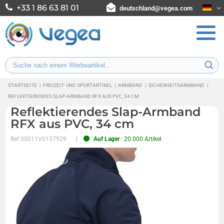
+33 1 86 63 81 01
deutschland@vegea.com
STARTSEITE
|
FREIZEIT- UND SPORTARTIKEL
|
ARMBAND
|
SICHERHEITSARMBAND
|
REFLEKTIERENDES SLAP-ARMBAND RFX AUS PVC, 34 CM
Reflektierendes Slap-Armband
RFX aus PVC, 34 cm
Ref
00011V0137929
Auf Lager
: 20 000 Artikel