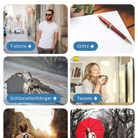
T-shirts
Stifte
Schlüsselanhänger
Tassen