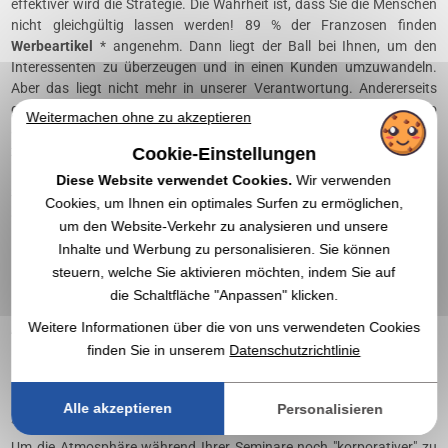
effektiver wird die Strategie. Die Wahrheit ist, dass Sie die Menschen
nicht gleichgültig lassen werden! 89 % der Franzosen finden
Werbeartikel
* angenehm. Dann liegt der Ball bei Ihnen, um den
Interessenten zu überzeugen und in einen Kunden umzuwandeln.
Aber das liegt nicht mehr in unserer Verantwortung. Andererseits
geht es darum, mit Ihnen die beste Technik zu finden, um Ihr Logo
Weitermachen ohne zu akzeptieren
auf das gewählte
Werbeobjekt
zu kleben, damit Ihre Interessenten
zu Hause mit ihrem Notebook über ihr Geschäft nachdenken ,
Cookie-Einstellungen
Kugelschreiber oder Tragetasche. Laut einer 2017 durchgeführten
Diese Website verwendet Cookies.
Wir verwenden
Studie behalten 77 % der Franzosen die erhaltenen
Werbeartikel
und
Cookies, um Ihnen ein optimales Surfen zu ermöglichen,
81 % erinnern sich an die Marke, die sie tragen *.
um den Website-Verkehr zu analysieren und unsere
Inhalte und Werbung zu personalisieren. Sie können
Für Ihren Bürobedarf
steuern, welche Sie aktivieren möchten, indem Sie auf
Kugelschreiber, Hefter, Notizblöcke, Ordner ... Bestellen Sie sie nicht
die Schaltfläche "Anpassen" klicken.
leer, sondern
mit Ihrem Logo gekennzeichnet
. Dadurch wird es
Weitere Informationen über die von uns verwendeten Cookies
„corporate“ und vor allem sind die Preise, die wir anbieten, in der
Regel niedriger als die von Büroanbietern.
finden Sie in unserem
Datenschutzrichtlinie
Für ein eher unternehmensbezogenes
Alle akzeptieren
Personalisieren
Seminar
Um die Atmosphäre während Ihrer Seminare noch "korporativer" zu