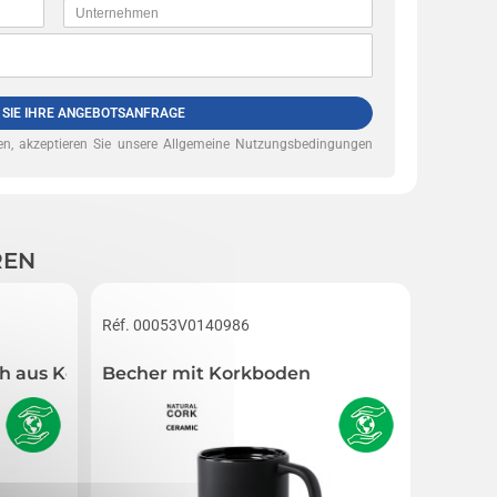
 SIE IHRE ANGEBOTSANFRAGE
n, akzeptieren Sie unsere
Allgemeine Nutzungsbedingungen
REN
Réf. 00053V0140986
Réf. 00
h aus Kork
Becher mit Korkboden
CreaDr