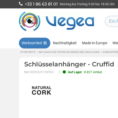
+33 1 86 63 81 01
Montag bis Freitag 9.00 bis 18.00 Uhr
Werbeartikel
Nachhaltigkeit
Made in Europe
Wen
STARTSEITE
|
NACHHALTIGE ENTWICKLUNGEN UND ÖKOLOGIEN
|
KORKARTIK
Schlüsselanhänger - Cruffid
Ref
00053V0159953
Auf Lager
: 8 827 Artikel