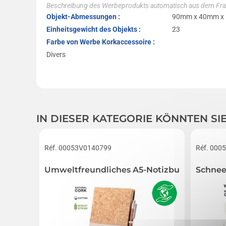
Beschreibung des Werbeprodukts automatisch aus dem Fra
Objekt-Abmessungen :
90mm x 40mm x
Einheitsgewicht des Objekts :
23
Farbe von Werbe Korkaccessoire :
Divers
IN DIESER KATEGORIE KÖNNTEN SI
Réf. 00053V0140799
Réf. 000
Umweltfreundliches A5-Notizbuch mit Stift
Schnee