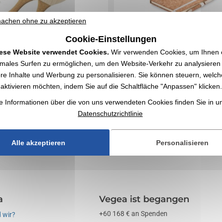
achen ohne zu akzeptieren
Cookie-Einstellungen
ese Website verwendet Cookies.
Wir verwenden Cookies, um Ihnen 
imales Surfen zu ermöglichen, um den Website-Verkehr zu analysieren
aufeln aus der Naturlinie. Hergestellt aus Holz,
A5-Notizbuch mit Korkeinband und liniertem Pap
re Inhalte und Werbung zu personalisieren. Sie können steuern, welch
em Griff aus Naturkork und Armbändern mit...
bestehend aus einem Stift mit Korkschaft und C
Endstücken aus...
aktivieren möchten, indem Sie auf die Schaltfläche "Anpassen" klicken.
6
€ exkl. MwSt.
2,62
€ exkl. MwSt.
Ab
e Informationen über die von uns verwendeten Cookies finden Sie in 
erung
Ohne Markierung
Datenschutzrichtlinie
ANGEBOT ANFORDERN
ANGEBOT ANFORDERN
Alle akzeptieren
Personalisieren
a
Vegea ist begangen
+60 168 € an Spenden
 wir?