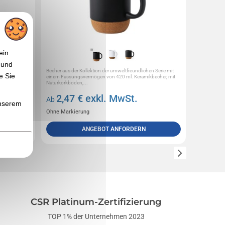
ein
 und
ier,
Becher aus der Kollektion der umweltfreundlichen Serie mit
Maßgeschnei
e Sie
lip und
einem Fassungsvermögen von 420 ml. Keramikbecher, mit
und Naturko
Naturkorkboden,...
Etikett. Min
2,47
€ exkl. MwSt.
10,
Ab
Ab
unserem
Ohne Markierung
Einschließ
ANGEBOT ANFORDERN
CSR Platinum-Zertifizierung
TOP 1% der Unternehmen 2023