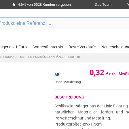
4.6/5 von 5528 Kunden vergeben
Das Team
W
iger als 1 Euro
Sonnenfinsternis
Beste Verkäufe
Neuerscheinun
EL
|
KORKACCESSOIRES
|
SCHLÜSSELANHÄNGER - CRUFFID
0,32
€ exkl. MwSt
AB
Ohne Markierung
BESCHREIBUNG
Schlüsselanhänger aus der Linie Floating
natürlichen Materialien fördert und s
Polyesterschnur und Metallring.
Produktgröße : 4x9x1.5cm