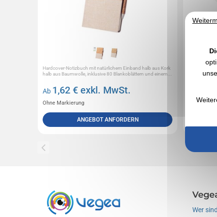
Weiterm
Di
opt
Hardcover-Notizbuch mit natürlichem Einband halb aus Kork
Paar Strandsch
unse
halb aus Baumwolle, inklusive 80 Blankoblättern und einem...
mit verstärkt
1,62
€ exkl. MwSt.
6,6
Ab
Ab
Weiter
Ohne Markierung
Ohne Marki
ANGEBOT ANFORDERN
Vege
Wer sind